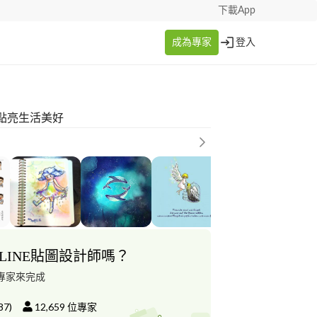
下載App
成為專家
登入
點亮生活美好
LINE貼圖設計師嗎？
專家來完成
87
)
12,659
位專家