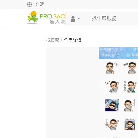
台灣
找靈感
作品詳情