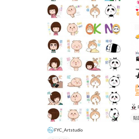
貼
FYC_Artstudio