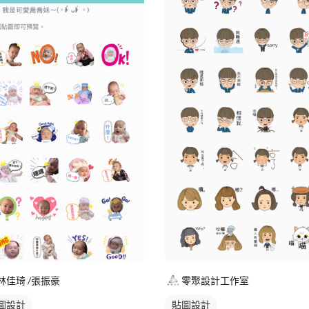
林佳琦 /張振豪
零聚設計工作室
圖設計
貼圖設計