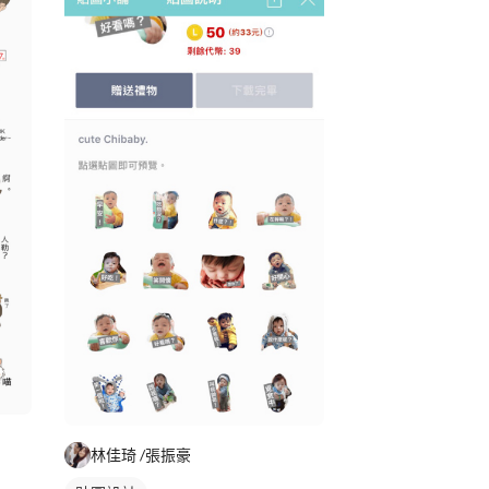
林佳琦 /張振豪