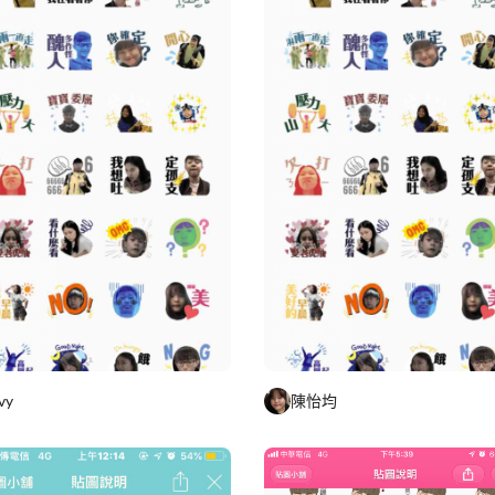
ivy
陳怡均