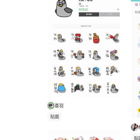
善羽
貼圖
貼