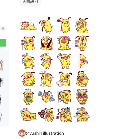
貼圖設計
@yushih illustration