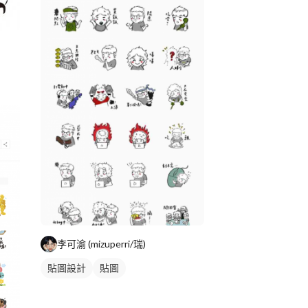
李可渝 (mizuperri/瑞)
貼圖設計
貼圖