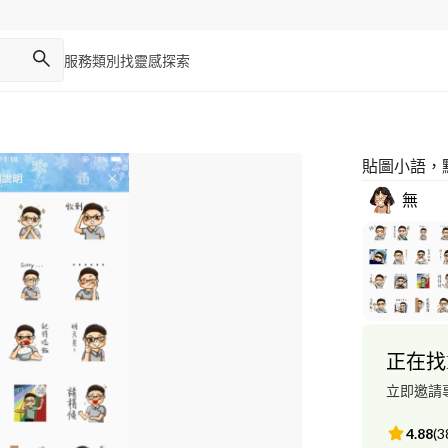
服務類別
找靈感
探索
貼圖小語，
無
正在找
立即邀請
4.88
(
3