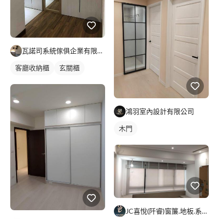
瓦諾司系統傢俱企業有限公司
客廳收納櫃
玄關櫃
鴻羽室內設計有限公司
木門
JC喜悅(阡睿)窗簾.地板.系統櫃.隔熱紙joy curta