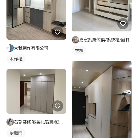
嘉宸系統傢俱/系統櫃/廚具
大我創作有限公司
衣櫃
木作櫃
石刻裝修 客製化窗簾/壁紙/地板/系統櫃
廚櫃門