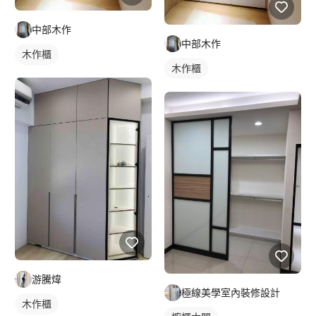
中部木作
中部木作
木作櫃
木作櫃
游騰煒
極線美學室內裝修設計
木作櫃