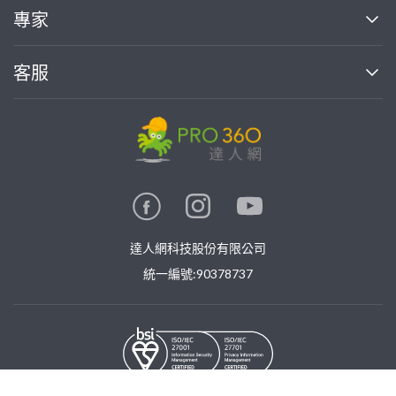
買服務
專家
部落格
如何使用PRO360
加入我們
案件中心
客服
熱門服務
投資人關係
成為專家
所有服務
客服中心
合作提案
如何接案
價格行情
使用條款
聯絡我們
專家指南
專家目錄
信任與保障
推廣服務
在地專家推薦
隱私權政策
卓越專家
達人網科技股份有限公司
關鍵字搜尋
公告
特約專家
統一編號:90378737
專業知識
勞健保專區
問專家
新手攻略
©
2026
PRO360. All rights reserved.