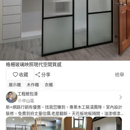
格柵玻璃映照現代空間質感
收藏
分享
檢舉
展示櫃
木作櫃
衣櫃
工程統包濠
中山區
新+網路行銷有優惠，找我您賺到，專業木工裝潢團隊，室內設計
裝修，免費到府丈量估價,老屋翻新，天花板地板隔間，油漆噴漆
壁紙，店面規劃，客制廚櫃系統，賴alex9168各工程整合統包！