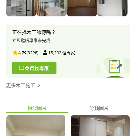
正在找木工師傅嗎？
立即邀請專家來完成
4.79
(
3298
)
15,202
位專家
免費找專家
更多木工施工
相似圖片
分類圖片