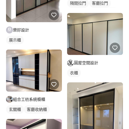
隔間拉門
客廳拉門
廚房拉門
長虹玻璃拉門
鋁框拉門
玻璃拉門
樂好設計
展示櫃
圓屋空間設計
衣櫃
組合工枋系統櫥櫃
玄關櫃
客廳收納櫃