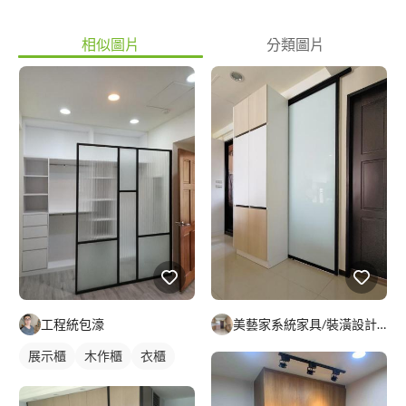
相似圖片
分類圖片
工程統包濠
美藝家系統家具/裝潢設計/統包服務
展示櫃
木作櫃
衣櫃