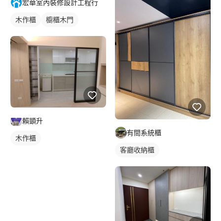
宏華室內裝修設計工程行
木作櫃
櫥櫃木門
賴顗升
有間系統櫃
木作櫃
客廳收納櫃