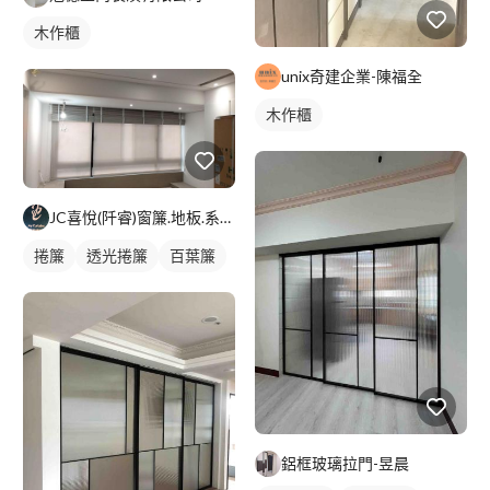
木作櫃
unix奇建企業-陳福全
木作櫃
JC喜悅(阡睿)窗簾.地板.系統櫃.隔熱紙joy curta
捲簾
透光捲簾
百葉簾
鋁框玻璃拉門-昱晨