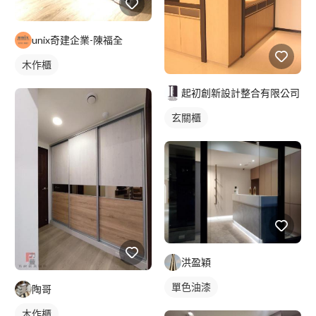
unix奇建企業-陳福全
木作櫃
起初創新設計整合有限公司
玄關櫃
洪盈穎
單色油漆
陶哥
木作櫃