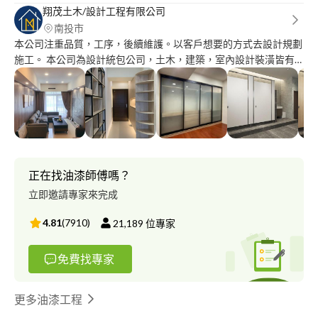
翔茂土木/設計工程有限公司
南投市
本公司注重品質，工序，後續維護。以客戶想要的方式去設計規劃
施工。 本公司為設計統包公司，土木，建築，室內設計裝潢皆有
承包。 所有施作工程皆保固一年。(拆除工程除外) 房屋裝潢是人生
中重要的開銷之一。要達到理想的裝潢結果，找到一位適合您、了
解您需求的室內設計師非常重要。
正在找油漆師傅嗎？
立即邀請專家來完成
4.81
(
7910
)
21,189
位專家
免費找專家
更多油漆工程