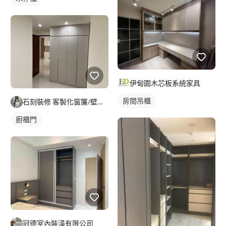
伊甸園木芯板系統家具
房間吊櫃
石刻裝修 客製化窗簾/壁紙/地板/系統櫃
廚櫃門
冠德室內裝潢有限公司