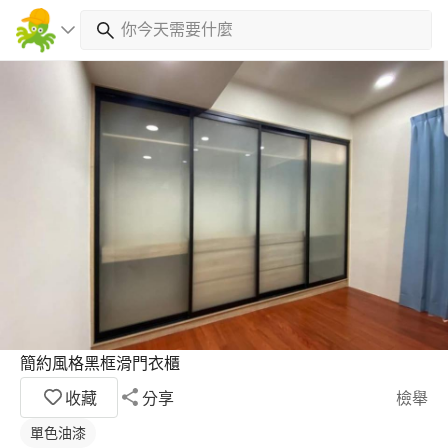
簡約風格黑框滑門衣櫃
收藏
分享
檢舉
單色油漆