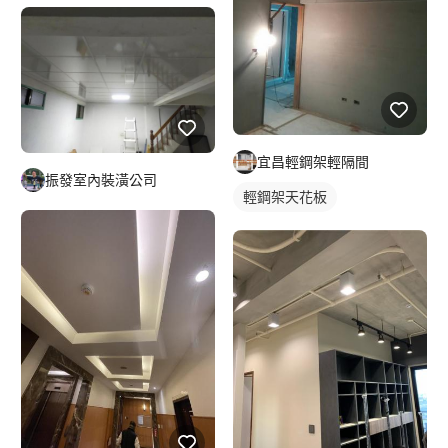
宜昌輕鋼架輕隔間
振發室內裝潢公司
輕鋼架天花板