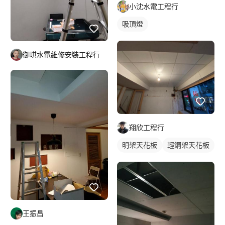
小沈水電工程行
吸頂燈
御琪水電維修安裝工程行
翔欣工程行
明架天花板
輕鋼架天花板
王振昌