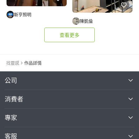
新亨照明
陳凱倫
查看更多
找靈感
作品詳情
繼續完成
公司
關於我們
消費者
找專家(0)
買服務(0)
媒體報導
買服務
專家
部落格
如何使用PRO360
加入我們
案件中心
客服