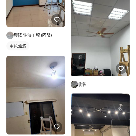
興隆 油漆工程 (阿隆)
單色油漆
俊彰