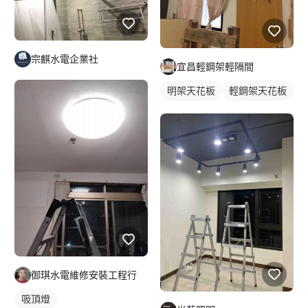
宗麒水電企業社
宜昌輕鋼架輕隔間
明架天花板
輕鋼架天花板
御琪水電維修安裝工程行
吸頂燈