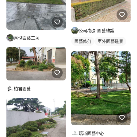
公司/設計園藝維護
喜悅園藝工坊
園藝修剪
室外園藝造景
柏君園藝
瑞崧園藝中心