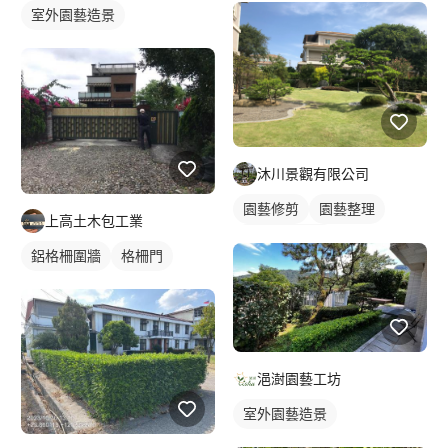
室外園藝造景
沐川景觀有限公司
園藝修剪
園藝整理
上高土木包工業
室外園藝造景
鋁格柵圍牆
格柵門
浥澍園藝工坊
室外園藝造景