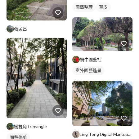
園藝整理
草皮
張民昌
蝸牛園藝社
室外園藝造景
樹視角Treeangle
Ling Teng Digital Marketing Co
園藝修剪