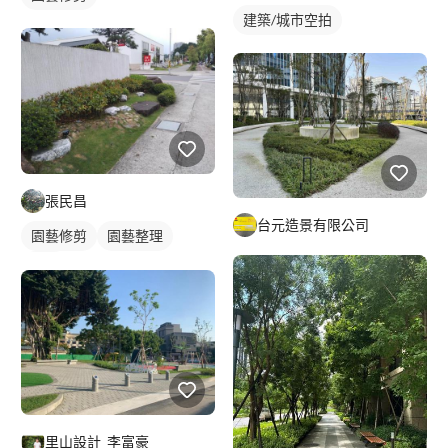
建築/城市空拍
張民昌
台元造景有限公司
園藝修剪
園藝整理
花圃
里山設計_李富豪