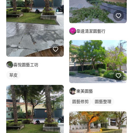
韋達清潔園藝行
喜悅園藝工坊
草皮
東美園藝
園藝修剪
園藝整理