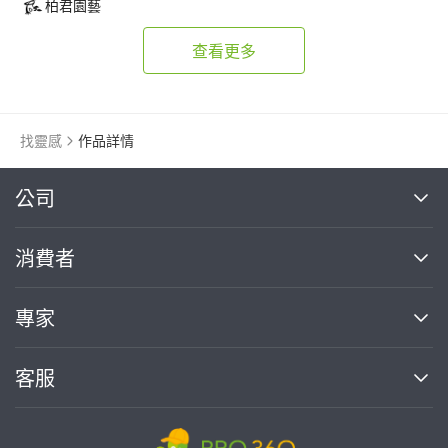
柏君園藝
查看更多
找靈感
作品詳情
繼續完成
公司
關於我們
消費者
找專家(0)
買服務(0)
媒體報導
買服務
專家
部落格
如何使用PRO360
加入我們
案件中心
客服
熱門服務
投資人關係
成為專家
所有服務
客服中心
合作提案
如何接案