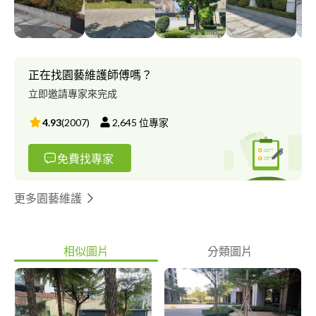
正在找園藝維護師傅嗎？
立即邀請專家來完成
4.93
(
2007
)
2,645
位專家
免費找專家
更多園藝維護
相似圖片
分類圖片