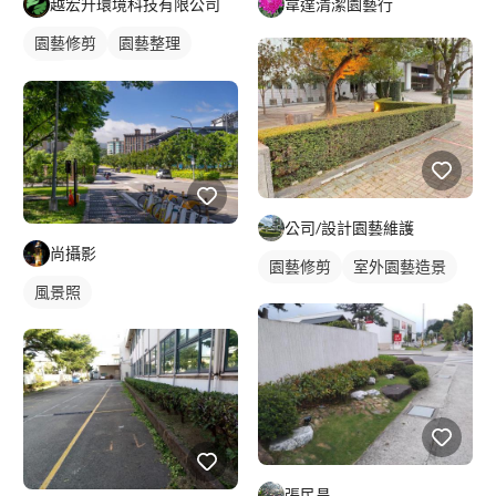
越宏升環境科技有限公司
韋達清潔園藝行
園藝修剪
園藝整理
草皮
公司/設計園藝維護
尚攝影
園藝修剪
室外園藝造景
風景照
張民昌