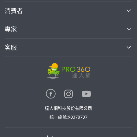
關於我們
消費者
找專家(0)
買服務(0)
媒體報導
買服務
專家
部落格
如何使用PRO360
加入我們
案件中心
客服
熱門服務
投資人關係
成為專家
所有服務
客服中心
合作提案
如何接案
價格行情
使用條款
聯絡我們
專家指南
專家目錄
信任與保障
推廣服務
在地專家推薦
隱私權政策
卓越專家
達人網科技股份有限公司
關鍵字搜尋
公告
特約專家
統一編號:90378737
專業知識
勞健保專區
問專家