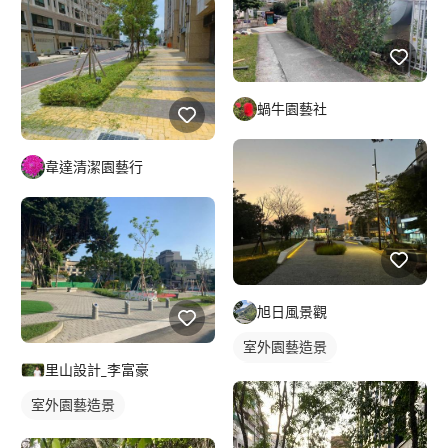
蝸牛園藝社
韋達清潔園藝行
旭日風景觀
室外園藝造景
里山設計_李富豪
建築/城市空拍
室外園藝造景