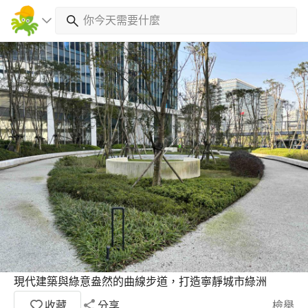
現代建築與綠意盎然的曲線步道，打造寧靜城市綠洲
收藏
分享
檢舉