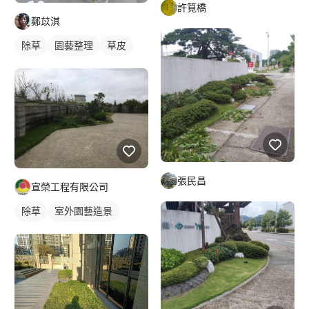
許筧橋
鄭苡淇
除草
園藝整理
草皮
張民昌
宣榮工程有限公司
除草
室外園藝造景