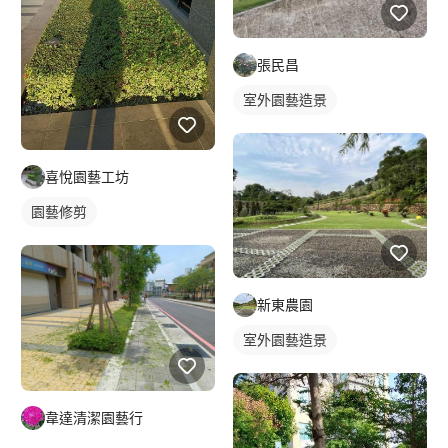
張民昌
室外園藝造景
喜悅園藝工坊
園藝修剪
新東農園
室外園藝造景
韋達清潔園藝行