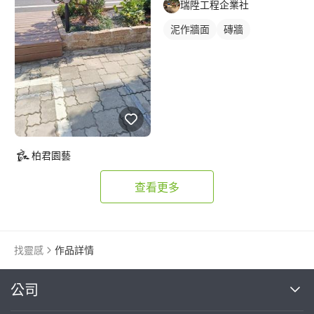
瑞陞工程企業社
泥作牆面
磚牆
柏君園藝
查看更多
找靈感
作品詳情
繼續完成
公司