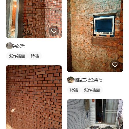
築家禾
泥作牆面
磚牆
瑞陞工程企業社
磚牆
泥作牆面