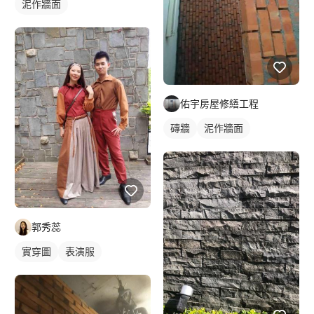
泥作牆面
佑宇房屋修繕工程
磚牆
泥作牆面
郭秀蕊
實穿圖
表演服