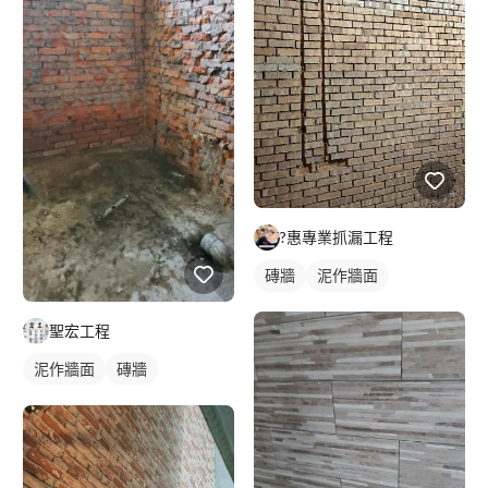
?惠專業抓漏工程
磚牆
泥作牆面
聖宏工程
泥作牆面
磚牆