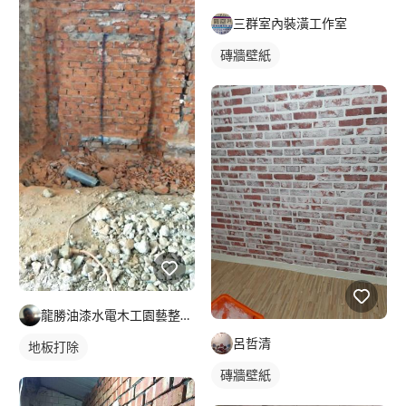
三群室內裝潢工作室
磚牆壁紙
龍勝油漆水電木工園藝整地工程行
呂哲清
地板打除
磚牆壁紙