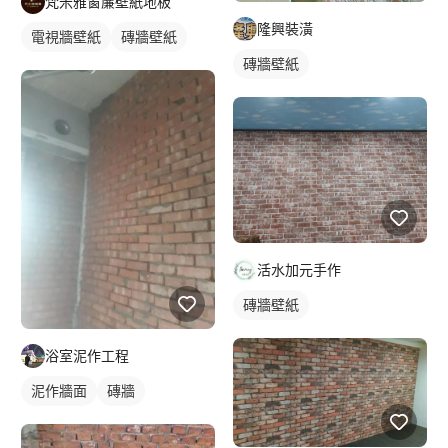
梵米雅窗簾壁紙地板
隆興裝潢
電視牆壁紙
磚牆壁紙
磚牆壁紙
活水加元手作
磚牆壁紙
浴室泥作工程
泥作牆面
磚牆