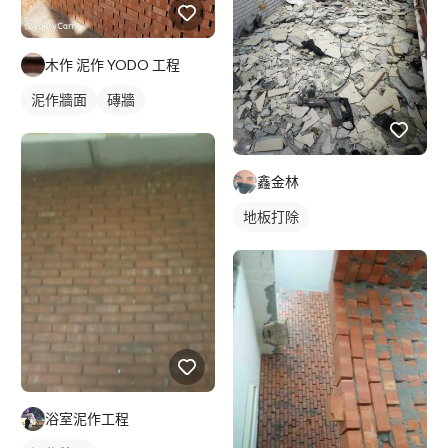
木作 泥作 YODO 工程
泥作牆面
磚牆
鑫金林
地板打除
浴室泥作工程