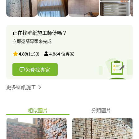
正在找壁紙施工師傅嗎？
立即邀請專家來完成
4.89
(
1153
)
4,864
位專家
免費找專家
更多壁紙施工
相似圖片
分類圖片