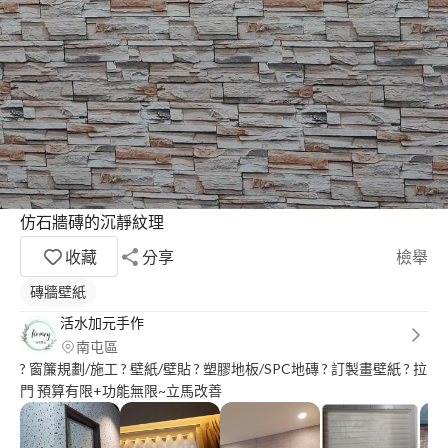
仿石牆磚的沉靜紋理
收藏
分享
檢舉
磚牆壁紙
活水加元手作
南屯區
? 窗簾規劃/施工 ? 壁紙/壁貼 ? 塑膠地板/SPC地磚 ? 訂製畫壁紙 ? 拉
門 預算有限+功能無限~立馬改善