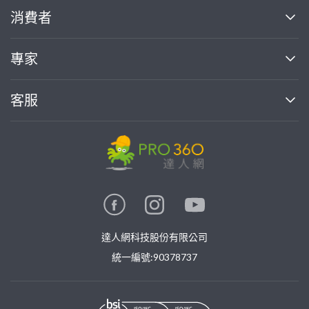
關於我們
消費者
找專家(0)
買服務(0)
媒體報導
買服務
專家
部落格
如何使用PRO360
加入我們
案件中心
客服
熱門服務
投資人關係
成為專家
所有服務
客服中心
合作提案
如何接案
價格行情
使用條款
聯絡我們
專家指南
專家目錄
信任與保障
推廣服務
在地專家推薦
隱私權政策
卓越專家
達人網科技股份有限公司
關鍵字搜尋
公告
特約專家
統一編號:90378737
專業知識
勞健保專區
問專家