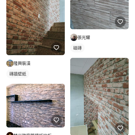
張光耀
磁磚
隆興裝潢
磚牆壁紙