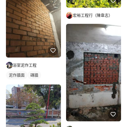
宏裕工程行（陳韋志）
浴室泥作工程
泥作牆面
磚牆