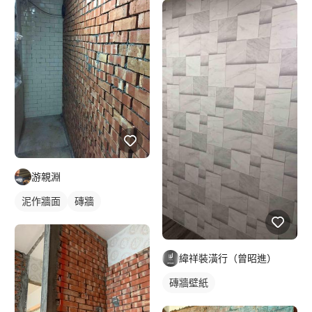
游親淵
泥作牆面
磚牆
緯祥裝潢行（曾昭進）
磚牆壁紙