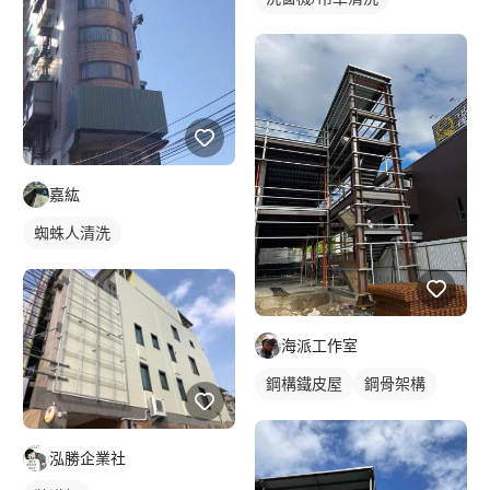
嘉紘
蜘蛛人清洗
海派工作室
鋼構鐵皮屋
鋼骨架構
泓勝企業社