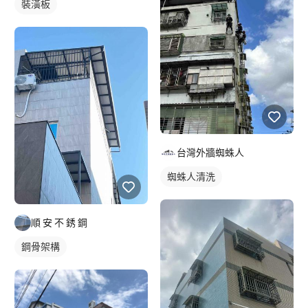
裝潢板
台灣外牆蜘蛛人
蜘蛛人清洗
順 安 不 銹 鋼
鋼骨架構