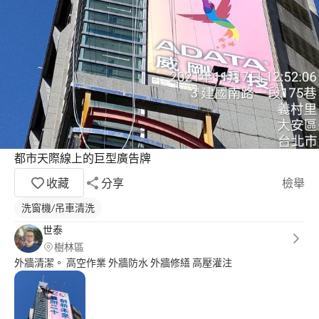
都市天際線上的巨型廣告牌
收藏
分享
檢舉
洗窗機/吊車清洗
世泰
樹林區
外牆清潔。 高空作業 外牆防水 外牆修繕 高壓灌注