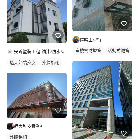
愷晴工程行
穿梭管防盜窗
活動式鐵窗
安昕塗裝工程-油漆/防水/藝術塗料
透天外牆拉皮
外牆格柵
鉅大科技實業社
外牆格柵