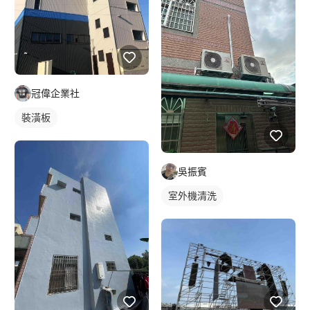
冠偉企業社
裝潢板
吳振賓
室外機清洗