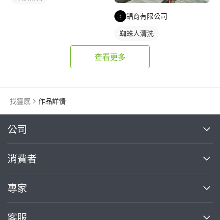
錩育有限公司
蜘蛛人清洗
查看更多
找靈感
作品詳情
繼續完成
公司
關於我們
消費者
找專家(0)
買服務(0)
媒體報導
買服務
專家
部落格
如何使用PRO360
加入我們
案件中心
客服