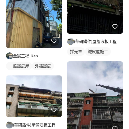
(華研鐵件)屋簷浪板工程
採光罩
鐵皮屋施工
金宸工程-Ken
穿梭管防盜窗
活動式鐵窗
一般鐵皮屋
外牆鐵皮
屋頂採光罩
(華研鐵件)屋簷浪板工程