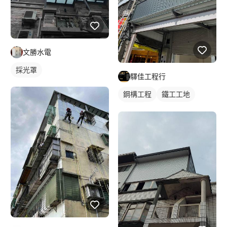
文勝水電
採光罩
驛佳工程行
鋼構工程
鐵工工地
裝潢板