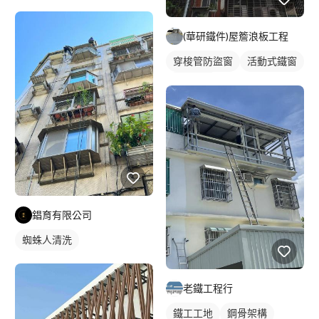
(華研鐵件)屋簷浪板工程
穿梭管防盜窗
活動式鐵窗
鋼骨架構
錩育有限公司
蜘蛛人清洗
老鐵工程行
鐵工工地
鋼骨架構