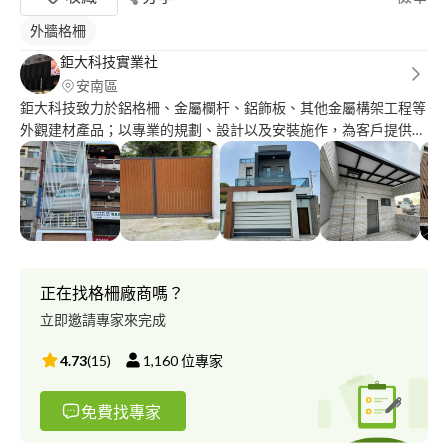
外牆格柵
鉅大科技實業社
安南區
鉅大科技致力於鋁格柵、金屬欄杆、鋁飾板、其他金屬構架工程等
外觀建材產品；以專業的規劃、設計以及安裝施作，為客戶提供更
高的服務品質、更多元化的建築外觀設計，以達客戶之需求。 ?營
業簡介： ■ 鋁格柵 ■ 金屬欄杆 ■ 鋁飾板 ■ 採光罩 ■ 沖孔板 ■ 其他金
屬構架工程 ■ 售後服務 ■廚具設計 竭誠歡迎各界建築事業、設計
師、營造公司不吝指教 歡迎個案預約估價
正在找格柵廠商嗎？
立即邀請專家來完成
4.73
(
15
)
1,160
位專家
免費找專家