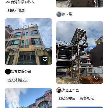
台灣外牆蜘蛛人
蜘蛛人清洗
徐少棠
錩育有限公司
透天外牆拉皮
海派工作室
鋼構鐵皮屋
鋼骨架構