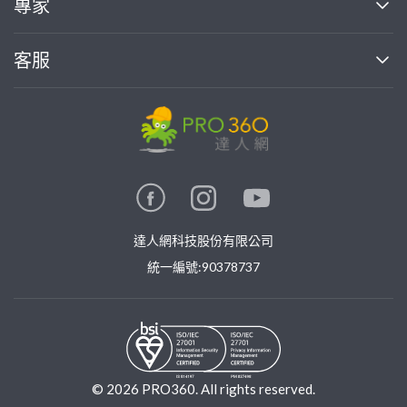
專家
部落格
如何使用PRO360
加入我們
案件中心
客服
熱門服務
投資人關係
成為專家
所有服務
客服中心
合作提案
如何接案
價格行情
使用條款
聯絡我們
專家指南
專家目錄
信任與保障
推廣服務
在地專家推薦
隱私權政策
卓越專家
達人網科技股份有限公司
關鍵字搜尋
公告
特約專家
統一編號:90378737
專業知識
勞健保專區
問專家
新手攻略
©
2026
PRO360. All rights reserved.