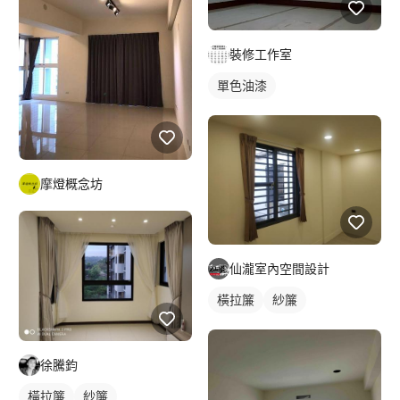
裝修工作室
單色油漆
摩燈概念坊
仙瀧室內空間設計
橫拉簾
紗簾
徐騰鈞
橫拉簾
紗簾