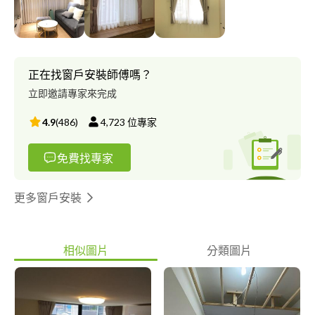
正在找窗戶安裝師傅嗎？
立即邀請專家來完成
4.9
(
486
)
4,723
位專家
免費找專家
更多窗戶安裝
相似圖片
分類圖片