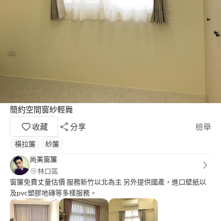
簡約空間窗紗輕舞
收藏
分享
檢舉
橫拉簾
紗簾
尚美窗簾
林口區
窗簾免費丈量估價 服務新竹以北為主 另外提供國產，進口壁紙以
及pvc塑膠地磚等多樣服務。