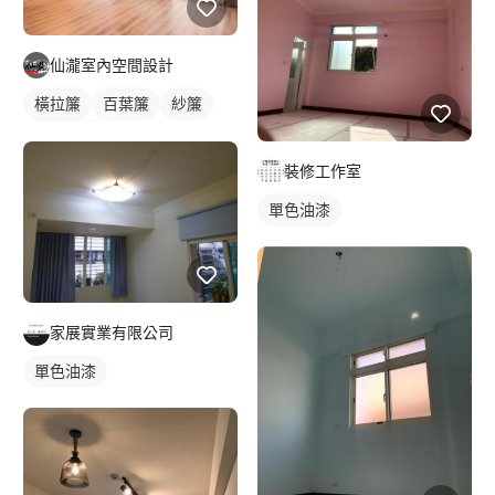
仙瀧室內空間設計
橫拉簾
百葉簾
紗簾
落地窗窗簾
裝修工作室
單色油漆
家展實業有限公司
單色油漆