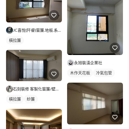
JC喜悅(阡睿)窗簾.地板.系統櫃.隔熱紙joy curta
橫拉簾
永旭裝潢企業社
木作天花板
冷氣包管
冷氣盒
石刻裝修 客製化窗簾/壁紙/地板/系統櫃
橫拉簾
紗簾
落地窗窗簾