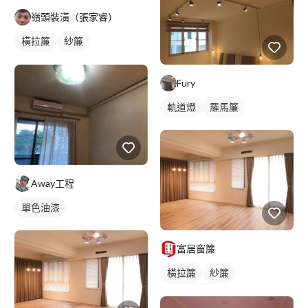
嶺頭裝潢（張家睿）
橫拉簾
紗簾
落地窗窗簾
Fury
軌道燈
羅馬簾
Away工程
單色油漆
富居窗簾
橫拉簾
紗簾
落地窗窗簾