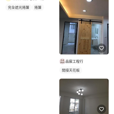
完全遮光捲簾
捲簾
品宸工程行
間接天花板