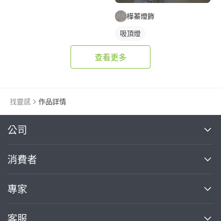
樺蓁燈飾
吸頂燈
查看更多
找靈感
作品詳情
繼續完成
公司
關於我們
消費者
找專家(0)
買服務(0)
媒體報導
買服務
專家
部落格
如何使用PRO360
加入我們
案件中心
客服