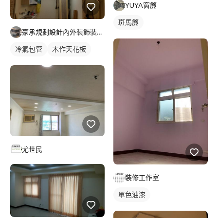
YUYA窗簾
斑馬簾
豪承規劃設計內外裝飾裝潢工程
冷氣包管
木作天花板
尤世民
裝修工作室
單色油漆