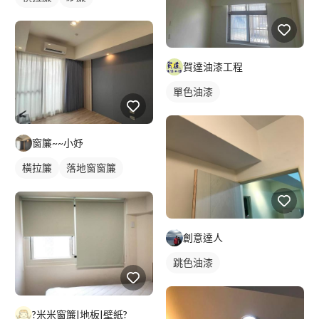
賀達油漆工程
單色油漆
窗簾~~小妤
橫拉簾
落地窗窗簾
創意達人
跳色油漆
?米米窗簾|地板|壁紙?