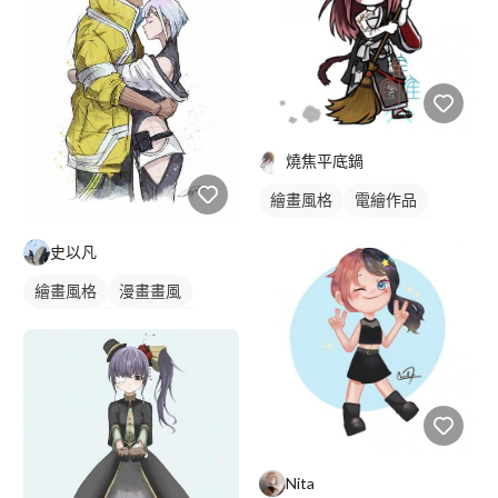
燒焦平底鍋
繪畫風格
電繪作品
卡通風人物
卡通畫風
史以凡
插畫
人物插畫
繪畫風格
漫畫畫風
漫畫風人物
電繪作品
日式畫風
插畫
人物插畫
Nita