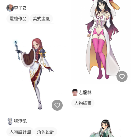
李子安
服裝設計圖
人物插畫
電繪作品
美式畫風
繪畫風格
遊戲人物圖
插畫
人物插畫
志龍林
人物插畫
張淳凱
人物設計圖
角色設計