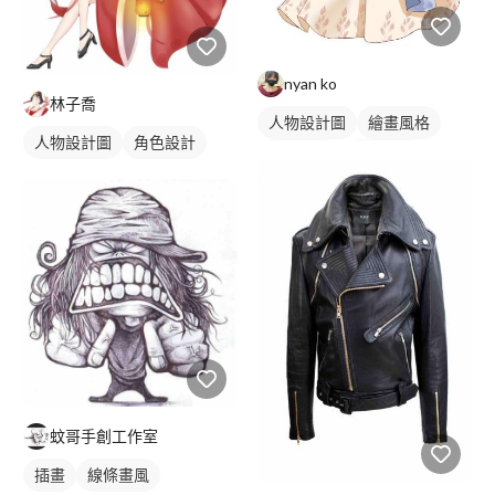
nyan ko
林子喬
人物設計圖
繪畫風格
人物設計圖
角色設計
電繪作品
日式畫風
漫畫風人物
漫畫畫風
插畫
人物插畫
角色設計
蚊哥手創工作室
插畫
線條畫風