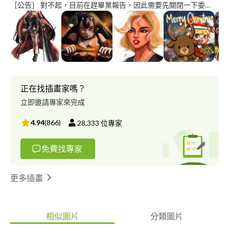
［公告］ 對不起，目前在趕畢業報告，因此需要先關閉一下委
託，日後會再重新開始接案哦！ - 粉絲專頁： Facebook:咕嚕的繪
畫專頁 Ig:heythereimgulu - 自2021/04/03 PRO360委托新手，請
多多支持哦～ （如果沒有您的支持，我畫畫就沒有意義了(⊃｡
•́‿•̀｡)⊃） - 您好，我是一名大三設計系學生，平常在家有剪接影片
和畫畫的興趣，因經濟能力有限，所以希望想賺點外快，我是一名
接委托的新手，剪接的影片軟體是Movavi Video，繪圖軟件為Clip
studio PS AI平常需要兼顧學業，但接工作後我會盡快完成委，希
正在找插畫家嗎？
望多多包涵！ - 繪畫風格： Q版、插畫、人像、似顏、素描（色
立即邀請專家來完成
彩、黑白）等 1.⚠️我是外籍人士身份，這裏並不提供超商繳款、只
提供銀行卡轉賬、ATM匯款、現金這三種方式（現金只限於桃園
4.94
(
866
)
28,333
位專家
區） 2.⚠️確定要接受委托後，請先支付50%訂金，並且上傳收據或
證明給我，等我確認匯款後我才會開始製作哦～ 3.⚠️修改次數上限
免費找專家
為兩次，若果每修改多一次就要多付$100 4.⚠️等到尾款都確認
後，我才會傳沒有水印的完成品給你哦 5.⚠️製作過程需時間，請耐
心等候哦 6.⚠️詢問的時候請帶禮貌，若果你以不好的態度對我我也
更多插畫
會這樣對你哦 7.⚠️本人現在兼顧學生和被委者的身份，功課量多得
爆炸，希望多多包容！ 不便之處，敬請原諒！
相似圖片
分類圖片