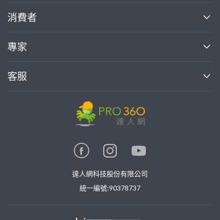
關於我們
消費者
找專家(0)
買服務(0)
媒體報導
買服務
專家
部落格
如何使用PRO360
加入我們
案件中心
客服
熱門服務
投資人關係
成為專家
所有服務
客服中心
合作提案
如何接案
價格行情
使用條款
聯絡我們
專家指南
專家目錄
信任與保障
推廣服務
在地專家推薦
隱私權政策
卓越專家
達人網科技股份有限公司
關鍵字搜尋
公告
特約專家
統一編號:90378737
專業知識
勞健保專區
問專家