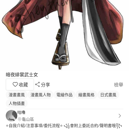
暗夜緋裳武士女
收藏
分享
檢舉
漫畫畫風
漫畫風人物
電繪作品
繪畫風格
日式畫風
人物插畫
咕嚕
龜山區
⭐️自我介紹/注意事項/委托流程⭐️ ꧁會附上委託合約/聲明書哦꧂