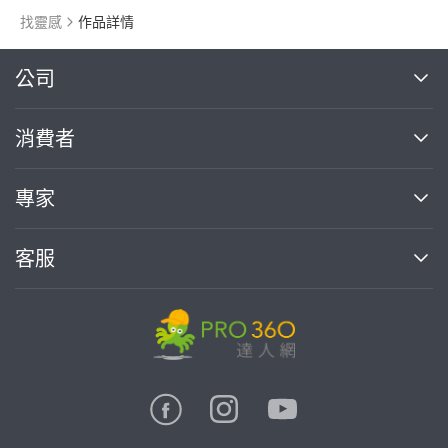
找靈感
作品詳情
繼續完成
公司
關於我們
消費者
找專家(0)
買服務(0)
媒體報導
買服務
專家
部落格
如何使用PRO360
加入我們
案件中心
客服
熱門服務
投資人關係
成為專家
所有服務
客服中心
合作提案
如何接案
價格行情
使用條款
聯絡我們
專家指南
專家目錄
信任與保障
推廣服務
在地專家推薦
隱私權政策
卓越專家