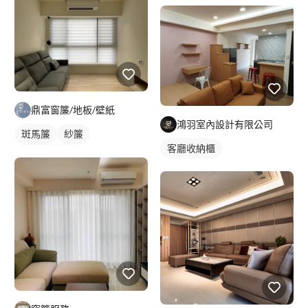
落地窗窗簾
鼎富窗簾/地板/壁紙
鴻羽室內設計有限公司
斑馬簾
紗簾
客廳收納櫃
落地窗窗簾