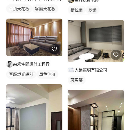
平頂天花板
客廳天花板
橫拉簾
紗簾
間接天花板
窗簾盒
落地窗窗簾
落地窗窗簾
森禾空間設計工程行
大業照明有限公司
客廳燈光設計
單色油漆
斑馬簾
燈光設計