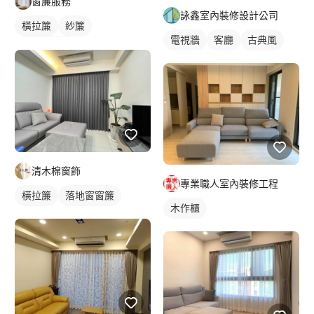
窗簾服務
詠鑫室內裝修設計公司
橫拉簾
紗簾
電視牆
客廳
古典風
落地窗窗簾
清木棉窗飾
專業職人室內裝修工程
橫拉簾
落地窗窗簾
木作櫃