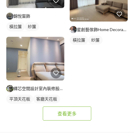
錦悅窗飾
橫拉簾
紗簾
星創藝傢飾Home Decoration(徐’R)
落地窗窗簾
橫拉簾
紗簾
落地窗窗簾
繹芯空間設計室內裝修股份有限公司
平頂天花板
客廳天花板
客廳燈光設計
查看更多
全室照明設計