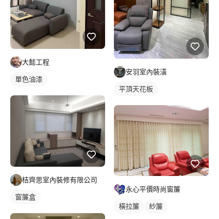
大懿工程
安羽室內裝潢
單色油漆
平頂天花板
桔齊思室內裝修有限公司
永心平價時尚窗簾
窗簾盒
橫拉簾
紗簾