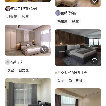
育榮工程有限公司
倫師傅窗簾
橫拉簾
紗簾
橫拉簾
紗簾
落地窗窗簾
落地窗窗簾
品山設計
臥室
日式風
麥傑室內設計工程
臥室
新古典風