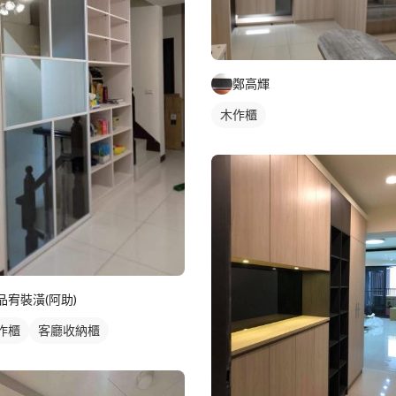
鄭高輝
木作櫃
品宥裝潢(阿助)
作櫃
客廳收納櫃