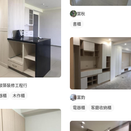
葉秋
書櫃
碳築裝修工程行
器櫃
木作櫃
富鈞
電器櫃
客廳收納櫃