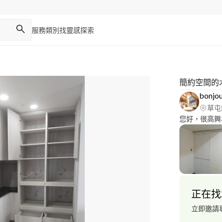
服務類別
找靈感
探索
簡約空間的
bonj
草屯
您好，很高興
正在找
立即邀請