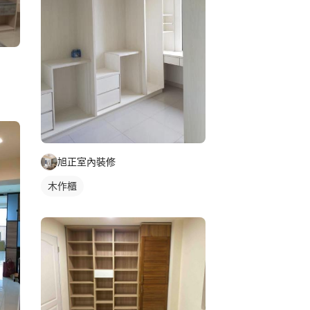
旭正室內裝修
木作櫃