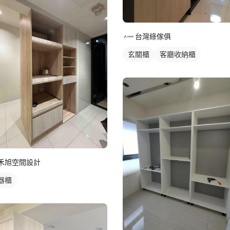
台灣綠傢俱
玄關櫃
客廳收納櫃
禾旭空間設計
器櫃