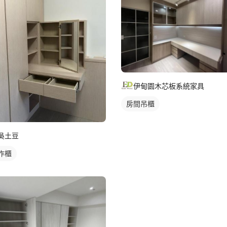
伊甸園木芯板系統家具
房間吊櫃
吳土豆
作櫃