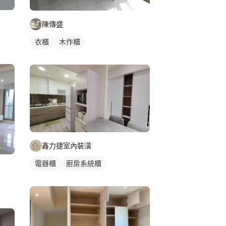
陳傳盛
衣櫃
木作櫃
鑫力捷室內裝潢
電器櫃
廚房系統櫃