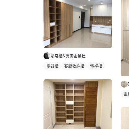
妃常櫃&勇志企業社
電器櫃
客廳收納櫃
電視櫃
木作櫃
電