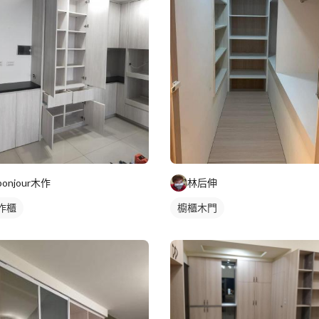
bonjour木作
林后伸
作櫃
櫥櫃木門