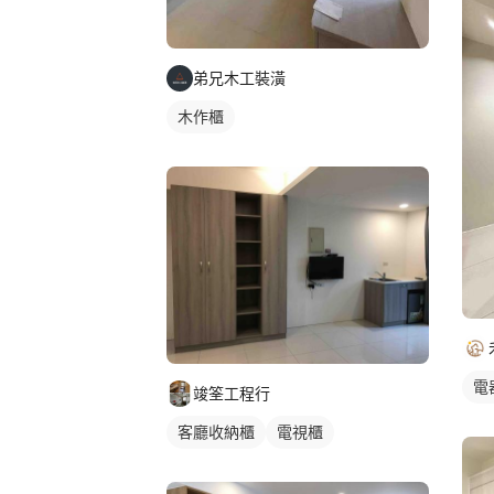
弟兄木工裝潢
木作櫃
電
竣筌工程行
客廳收納櫃
電視櫃