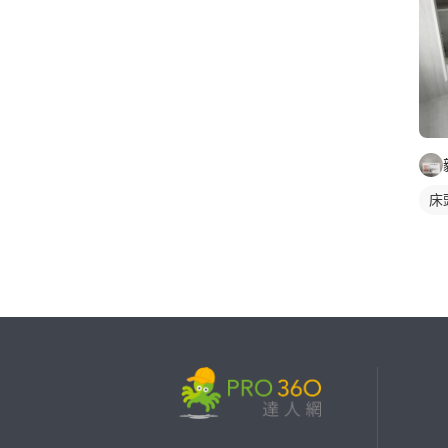
床
繼續完成
找專家(0)
買服務(0)