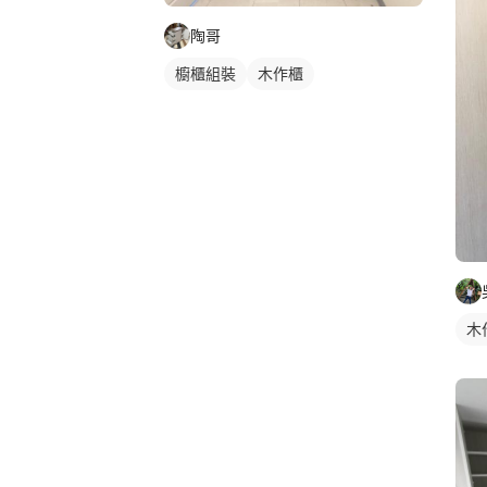
陶哥
櫥櫃組裝
木作櫃
木