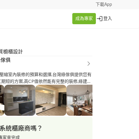
下載App
成為專家
登入
質櫥櫃設計
綠傢俱
壓縮室內裝修的預算和選擇,台灣綠傢俱提供您有
,工期短的方案,高CP值依然能有完整的裝修,綠建材
系統櫃.**新成屋輕裝修** 兩房29萬8 ; 3房39
受快意舒適的居家空間
系統櫃廠商嗎？
專家來完成