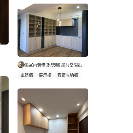
墨室內裝修(系統櫃).墨荷空間設計有限公司
電器櫃
展示櫃
客廳收納櫃