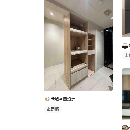
木
禾旭空間設計
電器櫃