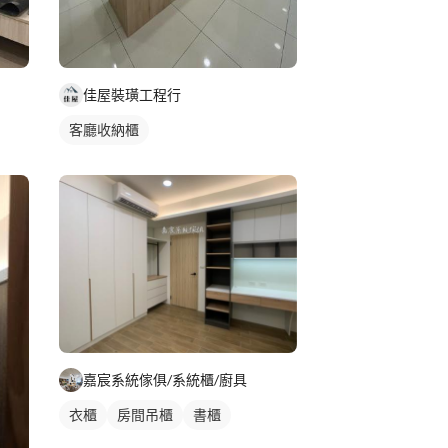
佳屋裝璜工程行
客廳收納櫃
嘉宸系統傢俱/系統櫃/廚具
衣櫃
房間吊櫃
書櫃