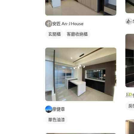
安匠 An-J House
玄關櫃
客廳收納櫃
房
廖健章
單色油漆