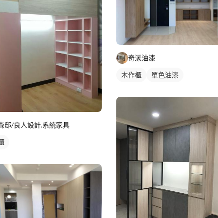
奇漾油漆
木作櫃
單色油漆
森邸/良人設計.系統家具
櫃