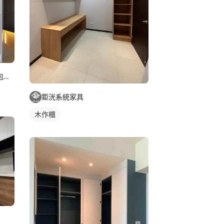
美藝家系統家具/裝潢設計/統包服務
鉅洸系統家具
木作櫃