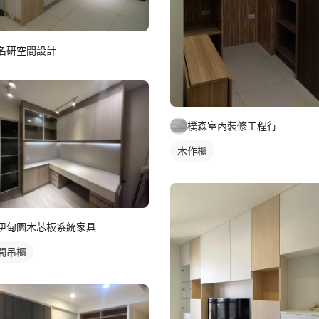
名研空間設計
樸森室內裝修工程行
木作櫃
伊甸園木芯板系統家具
間吊櫃