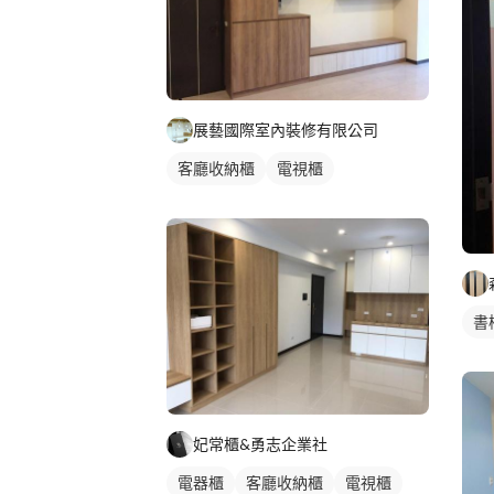
展藝國際室內裝修有限公司
客廳收納櫃
電視櫃
書
妃常櫃&勇志企業社
電器櫃
客廳收納櫃
電視櫃