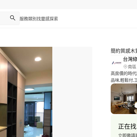
服務類別
找靈感
探索
簡約質感木
台灣
南區
高房價的時代
品味,輕鬆付
搭配低甲醛的定規
萬8起就能享
正在找
立即邀請