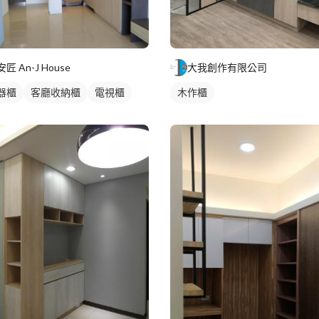
安匠 An-J House
大我創作有限公司
器櫃
客廳收納櫃
電視櫃
木作櫃