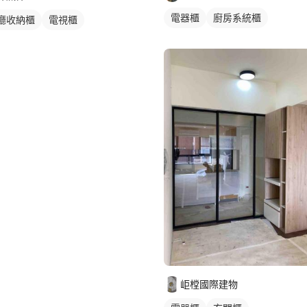
電器櫃
廚房系統櫃
廳收納櫃
電視櫃
岠樘國際建物