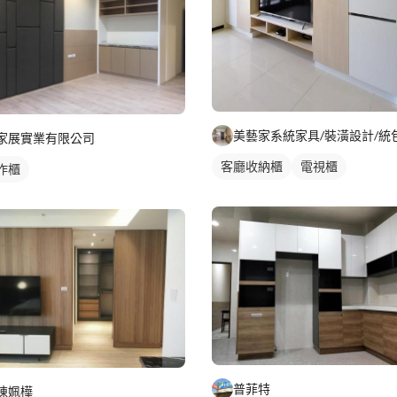
家展實業有限公司
客廳收納櫃
電視櫃
作櫃
普菲特
陳姵樺