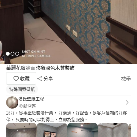
華麗花紋牆面映襯深色木質裝飾
收藏
分享
檢舉
特殊圖案壁紙
漢氏壁紙工程
新店區
您好，從事壁紙裝潢行業， 好溝通，好配合，是客戶信賴的好夥
伴， 只要時間可以對得上，立即為您服務。