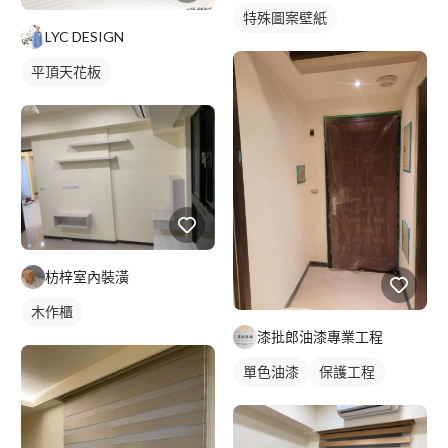
特殊圖案壁紙
LYC DESIGN
平頂天花板
枋梓室內裝潢
木作櫃
漆批郎油漆專業工程
單色油漆
保護工程