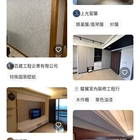
上允窗簾
蜂巢簾/風琴簾
紗簾
百崴工程企業有限公司
特殊圖案壁紙
駿翼室內裝修工程行
木作櫃
單色油漆