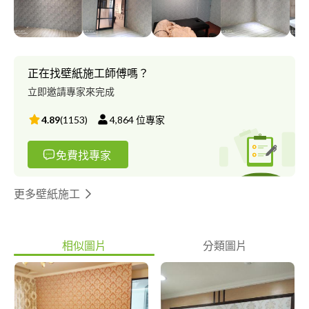
正在找壁紙施工師傅嗎？
立即邀請專家來完成
4.89
(
1153
)
4,864
位專家
免費找專家
更多壁紙施工
相似圖片
分類圖片