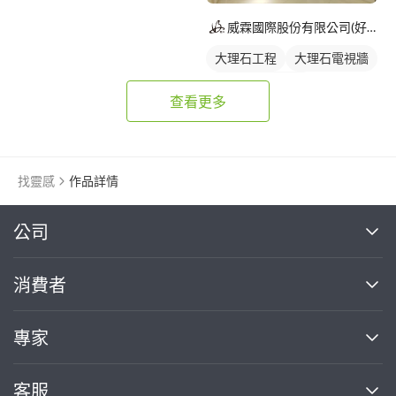
威霖國際股份有限公司(好設計)
大理石工程
大理石電視牆
石材牆面/電視牆
查看更多
間接照明
全室照明設計
客廳燈光設計
找靈感
作品詳情
繼續完成
公司
關於我們
消費者
找專家(0)
買服務(0)
媒體報導
買服務
專家
部落格
如何使用PRO360
加入我們
案件中心
客服