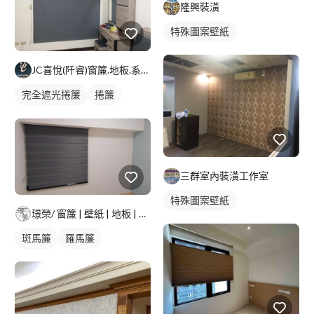
隆興裝潢
特殊圖案壁紙
JC喜悅(阡睿)窗簾.地板.系統櫃.隔熱紙joy curta
完全遮光捲簾
捲簾
羅馬簾
三群室內裝潢工作室
特殊圖案壁紙
璟榮/ 窗簾 | 壁紙 | 地板 | 建築貼膜 |
斑馬簾
羅馬簾