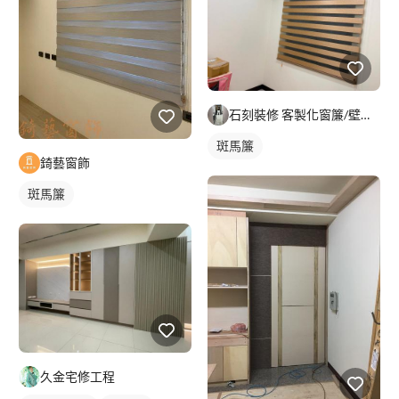
石刻裝修 客製化窗簾/壁紙/地板/系統櫃
斑馬簾
錡藝窗飾
斑馬簾
久金宅修工程