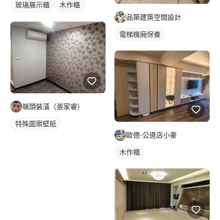
玻璃展示櫃
木作櫃
品築建築空間設計
玄關櫃
電梯機廂保養
嶺頭裝潢（張家睿）
特殊圖案壁紙
歐德-公道店小豪
木作櫃