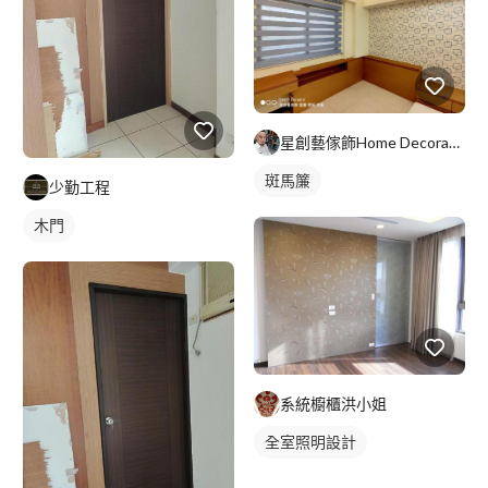
星創藝傢飾Home Decoration(徐’R)
斑馬簾
少勤工程
木門
系統櫥櫃洪小姐
全室照明設計