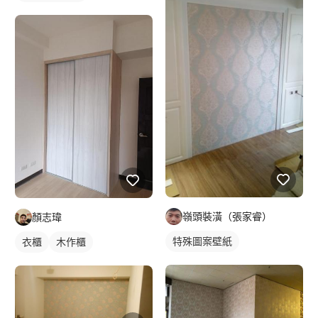
嶺頭裝潢（張家睿）
顏志瑋
特殊圖案壁紙
衣櫃
木作櫃