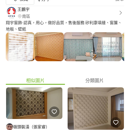
王鵬宇
南區
翔宇窗飾-認真，用心，做好品質，售後服務 矽利康填縫、窗簾、
地板、壁紙
相似圖片
分類圖片
嶺頭裝潢（張家睿）