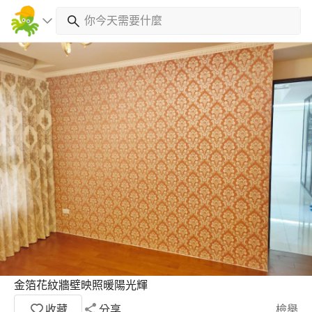
金箔花紋牆壁映照暖陽光輝
收藏
分享
檢舉