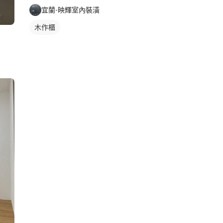
宜蘭-映輝室內裝潢
木作櫃