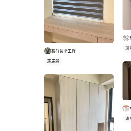
斑
鑫荷藝術工程
羅馬簾
斑