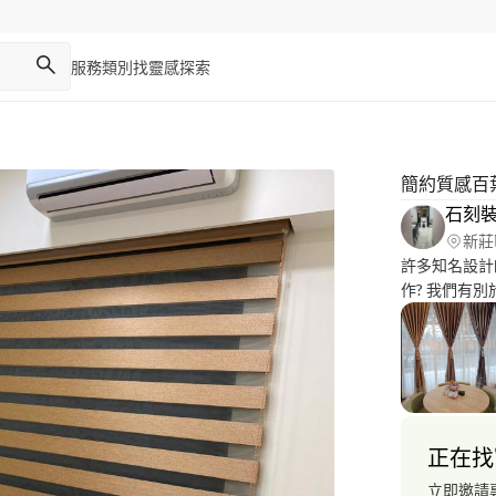
服務類別
找靈感
探索
簡約質感百
石刻裝
新莊
許多知名設計
作? 我們有別於以往的裝潢產業，傳通裝潢產業並不會依照您
住家風格與顏
到配色給您一
給您一個不一
正在找
立即邀請