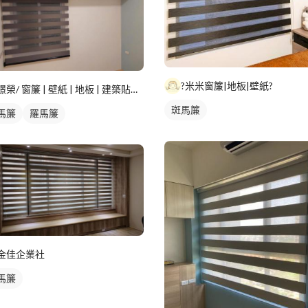
?米米窗簾|地板|壁紙?
璟榮/ 窗簾 | 壁紙 | 地板 | 建築貼膜 |
斑馬簾
馬簾
羅馬簾
金佳企業社
馬簾