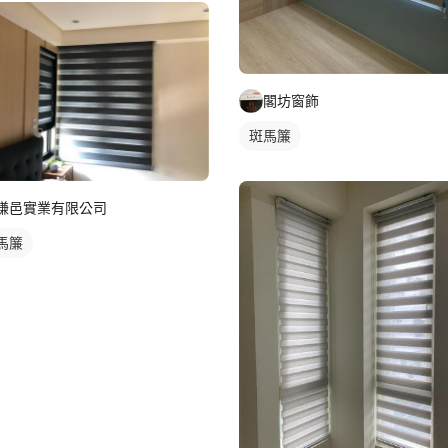
閣坊窗飾
斑馬簾
謙邑實業有限公司
馬簾