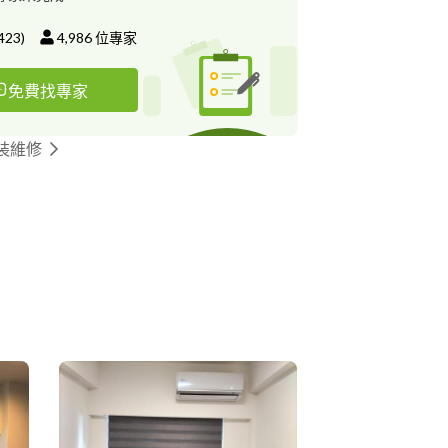
423
)
4,986
位專家
免費找專家
裝維修