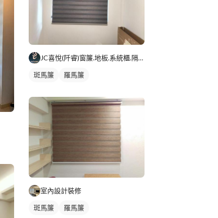
JC喜悅(阡睿)窗簾.地板.系統櫃.隔熱紙joy curta
斑馬簾
羅馬簾
室內設計裝修
斑馬簾
羅馬簾