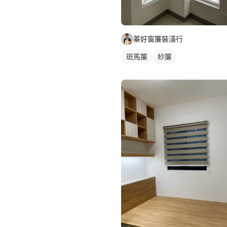
蓁好窗簾裝潢行
斑馬簾
紗簾