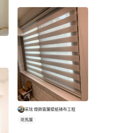
采玹 燈飾窗簾壁紙裱布工程
斑馬簾