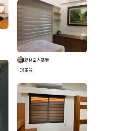
騰林室內裝潢
斑馬簾