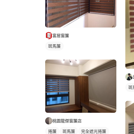
富居窗簾
斑馬簾
斑
桃園龍傑窗簾店
捲簾
斑馬簾
完全遮光捲簾