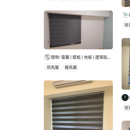
斑
璟榮/ 窗簾 | 壁紙 | 地板 | 建築貼膜 |
斑馬簾
羅馬簾
斑