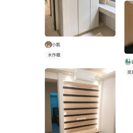
小凱
木作櫃
斑