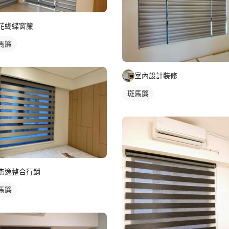
花蝴蝶窗簾
馬簾
室內設計裝修
斑馬簾
杰逸整合行銷
馬簾