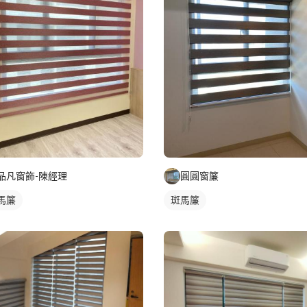
品凡窗飾-陳經理
圓圓窗簾
馬簾
斑馬簾