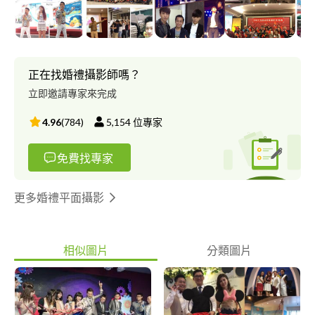
正在找婚禮攝影師嗎？
立即邀請專家來完成
4.96
(
784
)
5,154
位專家
免費找專家
更多婚禮平面攝影
相似圖片
分類圖片