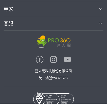
媒體報導
買服務
專家
部落格
如何使用PRO360
加入我們
案件中心
客服
熱門服務
投資人關係
成為專家
所有服務
客服中心
合作提案
如何接案
價格行情
使用條款
聯絡我們
專家指南
專家目錄
信任與保障
推廣服務
在地專家推薦
隱私權政策
卓越專家
達人網科技股份有限公司
關鍵字搜尋
公告
特約專家
統一編號:90378737
專業知識
勞健保專區
問專家
新手攻略