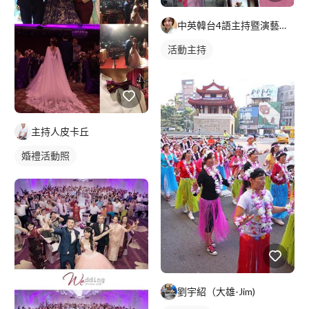
中英韓台4語主持暨演藝經紀工作室(全台及海外服務
活動主持
主持人皮卡丘
婚禮活動照
劉宇紹（大雄-Jim)