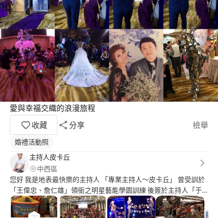
愛與幸福交織的浪漫旅程
收藏
分享
檢舉
婚禮活動照
主持人皮卡丘
中西區
您好 我是地表最快樂的主持人 「專業主持人～皮卡丘」 曾受訓於
「王偉忠、詹仁雄」領銜之明星藝能學園訓練 後簽於主持人「于
美人」旗下 商演主持經歷18年 童軍團康活動經歷30年 主持場次超
過3000場 藝人演唱會上佰場