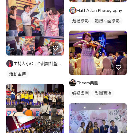
Matt Aslan Photography
婚禮攝影
婚禮平面攝影
主持人小Q | 企劃設計整合管家
活動主持
Cheers樂團
婚禮樂團
樂團表演
活動表演
駐唱歌手
歌唱表演