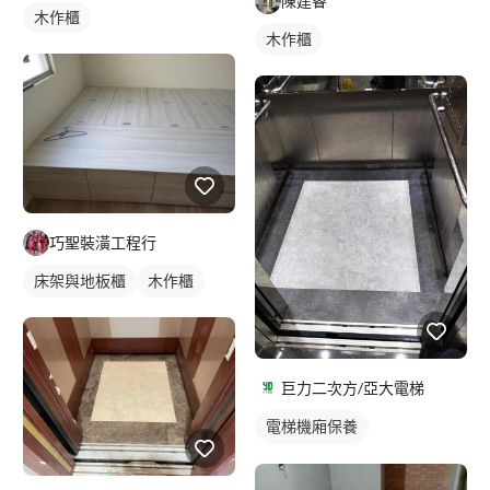
陳建睿
木作櫃
木作櫃
巧聖裝潢工程行
床架與地板櫃
木作櫃
巨力二次方/亞大電梯
電梯機廂保養
電梯門扇維修