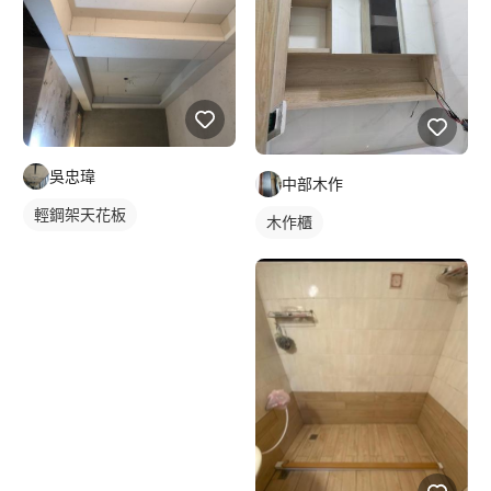
吳忠瑋
中部木作
輕鋼架天花板
木作櫃