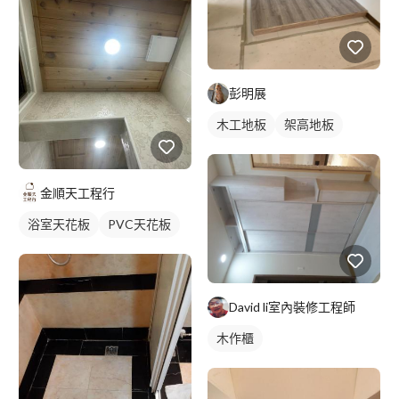
彭明展
木工地板
架高地板
金順天工程行
浴室天花板
PVC天花板
David li室內裝修工程師
木作櫃