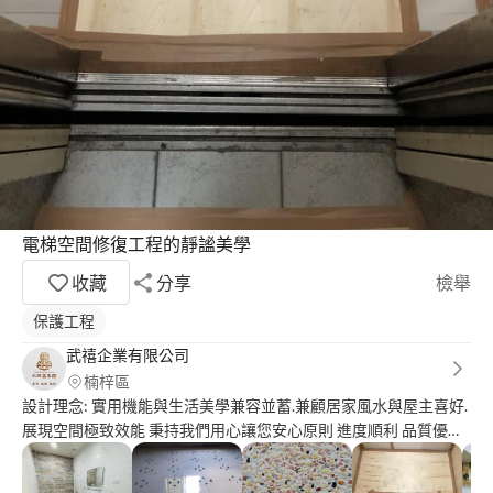
電梯空間修復工程的靜謐美學
收藏
分享
檢舉
保護工程
武禧企業有限公司
楠梓區
設計理念: 實用機能與生活美學兼容並蓄.兼顧居家風水與屋主喜好.
展現空間極致效能 秉持我們用心讓您安心原則 進度順利 品質優先
環境保持 建立責任施工保固兩年.防水保固三年目標.合約履約保證
不分大小案別.用心做好每件工程