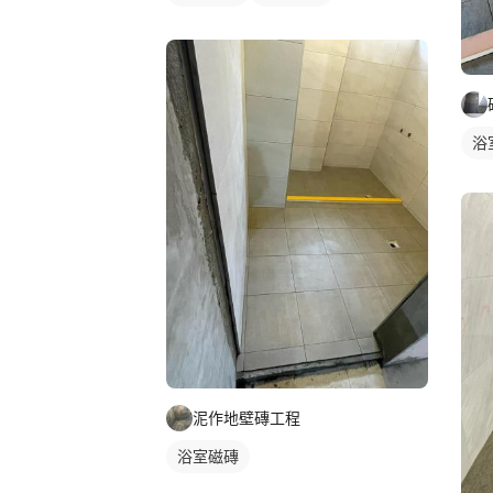
浴
泥作地壁磚工程
浴室磁磚