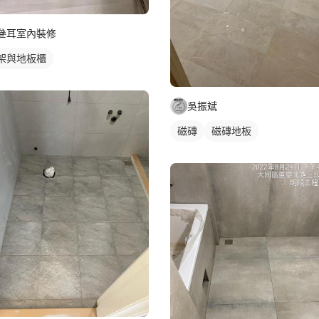
叄耳室內裝修
架與地板櫃
吳振斌
磁磚
磁磚地板