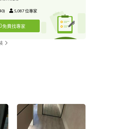
40
)
5,087
位專家
免費找專家
裝