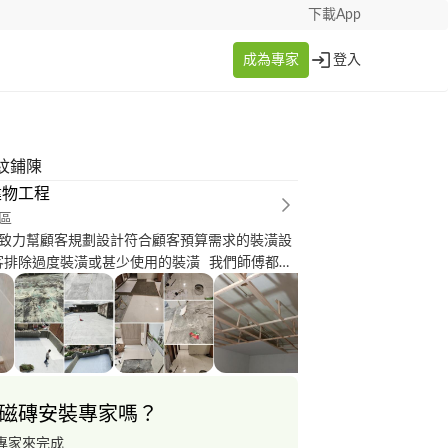
下載App
成為專家
登入
紋鋪陳
建物工程
區
致力幫顧客規劃設計符合顧客預算需求的裝潢設
客排除過度裝潢或甚少使用的裝潢 我們師傅都是
電水電設計施工 門禁系統設計施工 木作裝潢 泥
屋工廠興建 經驗豐富 足以完成任何業主 和廠商的
o360達人網 給我們曝光的機會 感恩
磁磚安裝專家嗎？
專家來完成