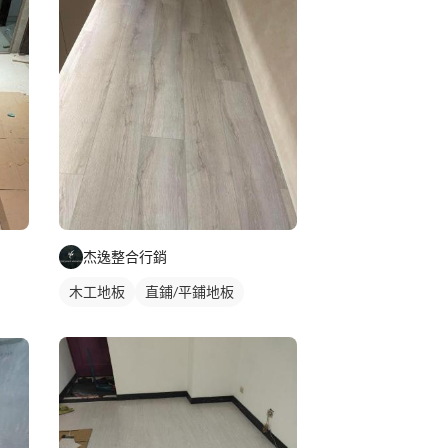
杰逸整合行銷
木工地板
直鋪/平鋪地板