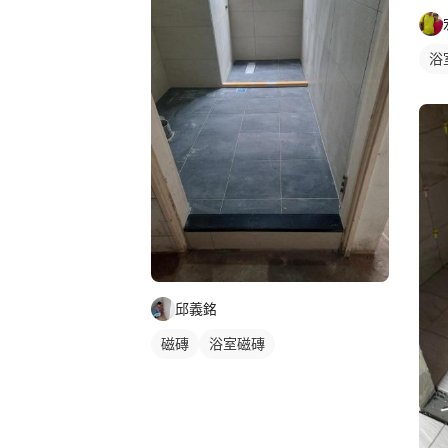
浴
邱義銘
磁磚
浴室磁磚