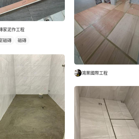
磚家泥作工程
室磁磚
磁磚
鴻業國際工程