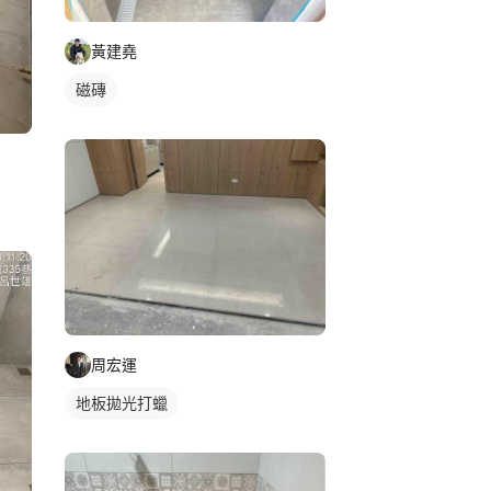
黃建堯
磁磚
周宏運
地板拋光打蠟