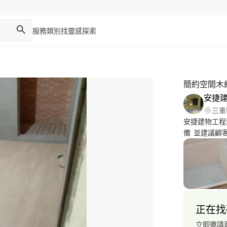
服務類別
找靈感
探索
簡約空間木
安捷
三重
安捷建物工程
備 並建議顧
合夥人專精大
作工程 鐵皮
託付 謝謝pr
正在找
立即邀請