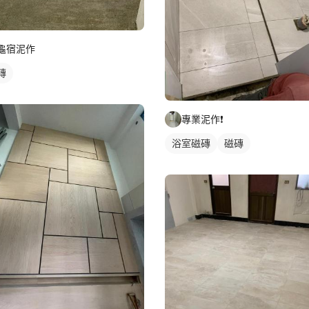
龜宿泥作
磚
專業泥作❗️
浴室磁磚
磁磚