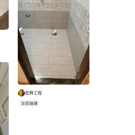
宏舜工程
浴室磁磚