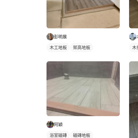
彭明展
木工地板
架高地板
木
阿穎
浴室磁磚
磁磚地板