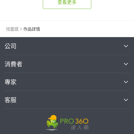
查看更多
找靈感
作品詳情
繼續完成
公司
關於我們
消費者
找專家(0)
買服務(0)
媒體報導
買服務
專家
部落格
如何使用PRO360
加入我們
案件中心
客服
熱門服務
投資人關係
成為專家
所有服務
客服中心
合作提案
如何接案
價格行情
使用條款
聯絡我們
專家指南