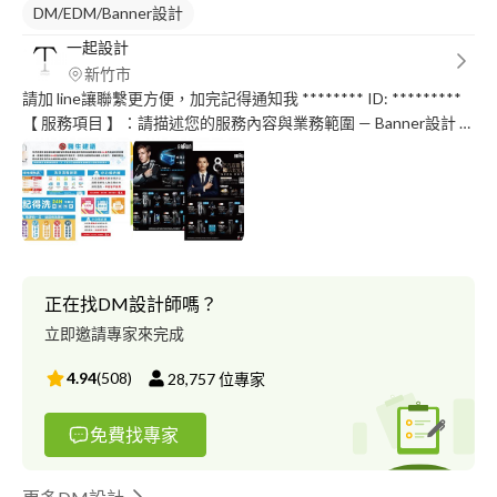
DM/EDM/Banner設計
一起設計
新竹市
請加 line讓聯繫更方便，加完記得通知我 ******** ID: *********
【 服務項目 】：請描述您的服務內容與業務範圍 — Banner設計 —
Logo設計 — 包裝設計 — Icon設計 — 排版編輯 — 海報設計 — DM
設計 — 型錄設計 【 服務流程 】: 了解設計內容跟項目 — 提供報價
完成 — 溝通討論設計內容 — 案件確定製作後需先支付50%總報價
金額為開工訂金。 — 執行設計，提供2次完稿後修改微調機會，(3
次含以上加收$200 工本費)。 — 定稿完成，付給款項。 — 完稿給
檔。 （★ 高品質jpg、AI檔 ） 【 收費方式 】 請具體詳述您的收費
方式 - 海報、DM設計 NT$2500 -品牌識別 LOGO NT$5000 - 名片
正在找DM設計師嗎？
設計單面 NT$ 1500 （需提供文字內容、LOGO） -Banner 設計
立即邀請專家來完成
NT$1500 （提供文字、圖片內容衍生一個 NT$500） ※設計初稿
（免費修2次） ※可協助送至專業印刷，印刷費用另計，不承擔印
4.94
(
508
)
28,757
位專家
製後瑕疵及色差問題。 其他服務向務，歡迎洽詢討論 您的鼓勵是
設計師進步的助力
免費找專家