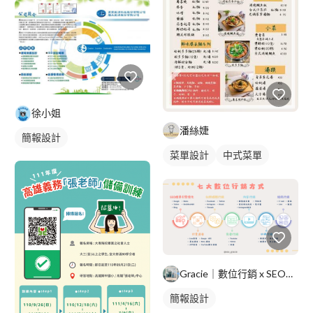
徐小姐
潘絲婕
簡報設計
菜單設計
中式菜單
摺頁菜單
Gracie｜數位行銷 x SEO優化
簡報設計