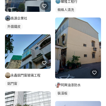
耀隆工程行
蜘蛛人清洗
長源企業社
外牆鐵皮
永鑫鋁門窗玻璃工程
鋁門窗
阿興油漆防水
裝潢板