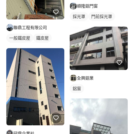
順隆鋁門窗
採光罩
門前採光罩
鋁採光罩
聯鼎工程有限公司
一般鐵皮屋
鐵皮屋
鐵皮浪板
外牆鐵皮
全興鋁業
鋁窗
冠偉企業社