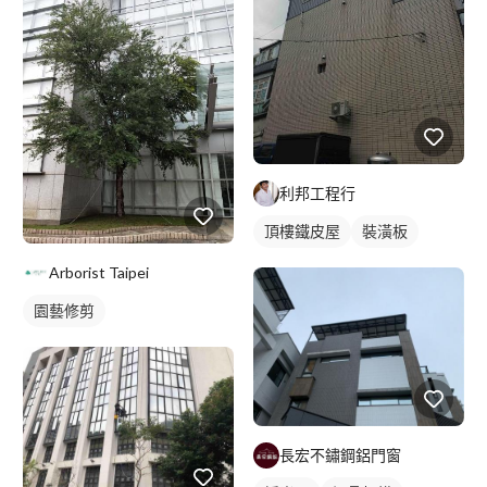
利邦工程行
頂樓鐵皮屋
裝潢板
Arborist Taipei
園藝修剪
長宏不鏽鋼鋁門窗