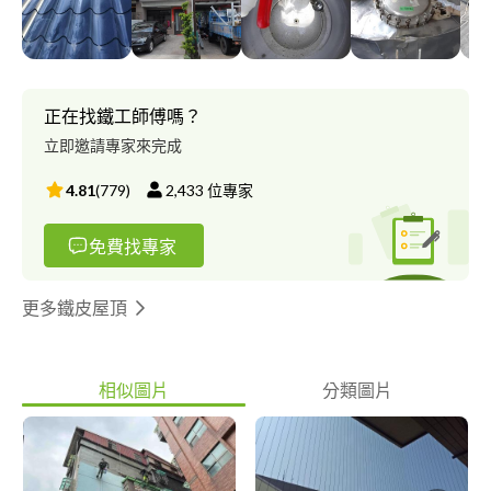
正在找鐵工師傅嗎？
立即邀請專家來完成
4.81
(
779
)
2,433
位專家
免費找專家
更多鐵皮屋頂
相似圖片
分類圖片