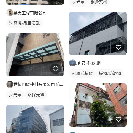
採光罩
鋼骨架構
屋頂採光罩
樂天工程有限公司
洗窗機/吊車清洗
順 安 不 銹 鋼
柵欄式鐵窗
鐵窗/防盜窗
採光罩
世鄮門窗建材有限公司 范先生
採光罩
鋁採光罩
門前採光罩
玻璃採光罩