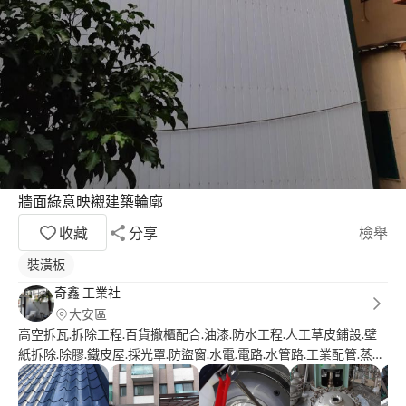
牆面綠意映襯建築輪廓
收藏
分享
檢舉
裝潢板
奇鑫 工業社
大安區
高空拆瓦.拆除工程.百貨撤櫃配合.油漆.防水工程.人工草皮鋪設.壁
紙拆除.除膠.鐵皮屋.採光罩.防盜窗.水電.電路.水管路.工業配管.蒸氣.
純水.冰水.熱煤管路.清洗水塔.低收入戶.獨居老人.免費清洗水塔.屋
頂漏水修補