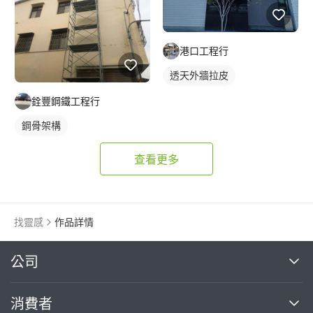
港口工程行
透天外牆拉皮
銓豐鋼鐵工程行
鋼骨架構
查看更多
找靈感
作品詳情
繼續完成
公司
關於我們
消費者
找專家(0)
買服務(0)