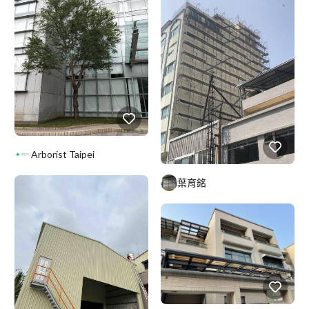
Arborist Taipei
葉育銘