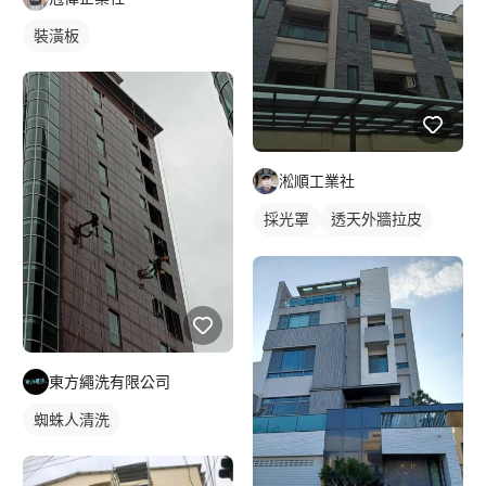
裝潢板
淞順工業社
採光罩
透天外牆拉皮
陽台採光罩
鋁採光罩
東方繩洗有限公司
蜘蛛人清洗