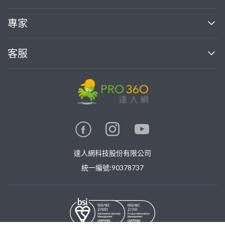
媒體報導
買服務
專家
部落格
如何使用PRO360
加入我們
案件中心
客服
熱門服務
投資人關係
成為專家
所有服務
客服中心
合作提案
如何接案
價格行情
使用條款
聯絡我們
專家指南
專家目錄
信任與保障
推廣服務
在地專家推薦
隱私權政策
卓越專家
達人網科技股份有限公司
關鍵字搜尋
公告
特約專家
統一編號:90378737
專業知識
勞健保專區
問專家
新手攻略