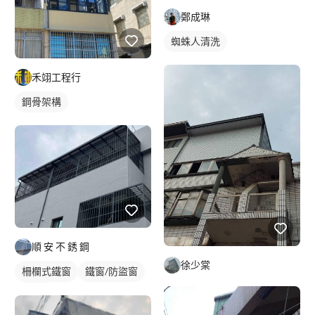
鄭成琳
蜘蛛人清洗
禾翊工程行
鋼骨架構
順 安 不 銹 鋼
徐少棠
柵欄式鐵窗
鐵窗/防盜窗
採光罩