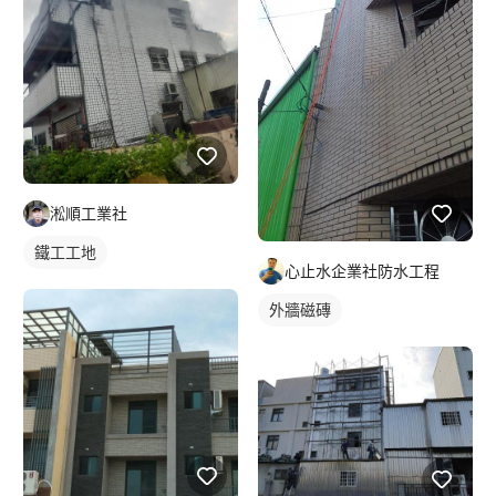
淞順工業社
鐵工工地
心止水企業社防水工程
外牆磁磚