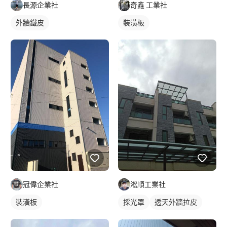
長源企業社
奇鑫 工業社
外牆鐵皮
裝潢板
冠偉企業社
淞順工業社
裝潢板
採光罩
透天外牆拉皮
陽台採光罩
鋁採光罩