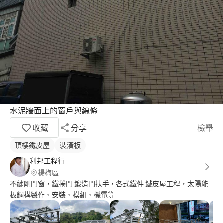
水泥牆面上的窗戶與線條
收藏
分享
檢舉
頂樓鐵皮屋
裝潢板
利邦工程行
楊梅區
不繡剛門窗，鐵捲門 鍛造門扶手，各式鐵件 鐵皮屋工程，太陽能
板鋼構製作、安裝、模組、機電等