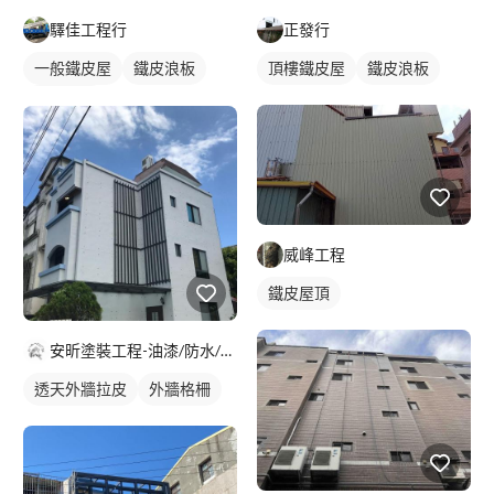
驛佳工程行
正發行
一般鐵皮屋
鐵皮浪板
頂樓鐵皮屋
鐵皮浪板
外牆鐵皮
威峰工程
鐵皮屋頂
安昕塗裝工程-油漆/防水/藝術塗料
透天外牆拉皮
外牆格柵