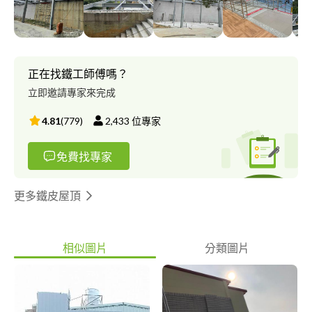
正在找鐵工師傅嗎？
立即邀請專家來完成
4.81
(
779
)
2,433
位專家
免費找專家
更多鐵皮屋頂
相似圖片
分類圖片