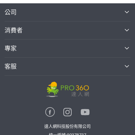
繼續完成
公司
關於我們
消費者
找專家(0)
買服務(0)
媒體報導
買服務
專家
部落格
如何使用PRO360
加入我們
案件中心
客服
熱門服務
投資人關係
成為專家
所有服務
客服中心
合作提案
如何接案
價格行情
使用條款
聯絡我們
專家指南
專家目錄
信任與保障
推廣服務
在地專家推薦
隱私權政策
卓越專家
達人網科技股份有限公司
關鍵字搜尋
公告
統一編號:90378737