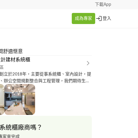
下載App
成為專家
登入
間舒適愜意
設計建材系統櫃
區
創立於2018年，主要從事系統櫃、室內設計，提
、辦公空間規劃整合與工程管理，我們期待生活
學的表現，從業主的談吐、行為、穿著、品味延
住的場所；室內設計不僅滿足我們對美感的期
生活的一種態度。我們將業主的需求結合我們對
包括良好的動線機能規劃、材質與光線的演繹、
例、計劃性的照明、甚至於家具擺飾的挑選以及
象設計，都期待能提供業主我們專業的建議與體
系統櫃廠商嗎？
具體性及施工技術完整的呈現。 相關證照 乙
務項目： 一、居家 局部裝修 全
專家來完成