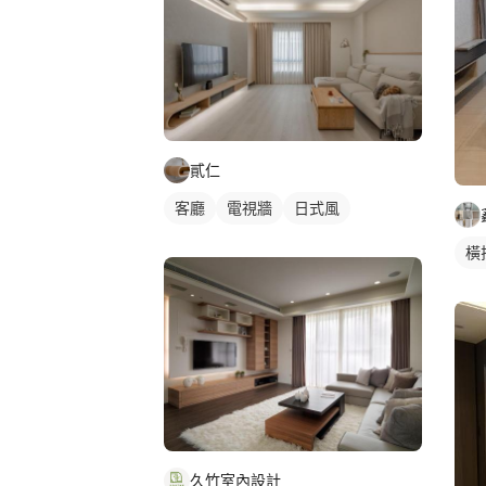
貳仁
客廳
電視牆
日式風
橫
久竹室內設計