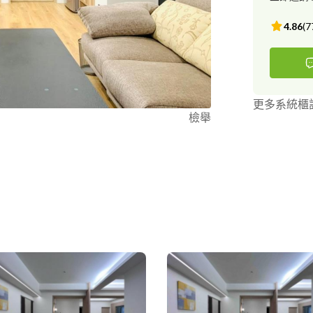
屋裝修 二、系
浴室 規劃設
4.86
(
7
各項水電弱電
的設計師提供
更多系統櫃
檢舉