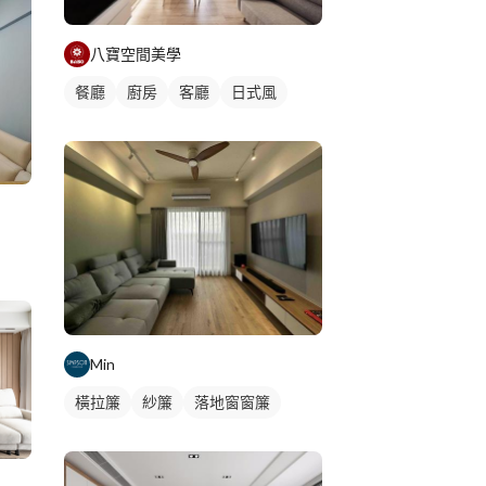
八寶空間美學
餐廳
廚房
客廳
日式風
Min
橫拉簾
紗簾
落地窗窗簾