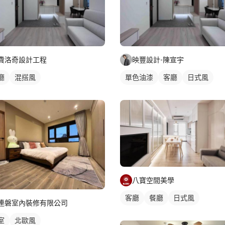
費洛奇設計工程
映豐設計-陳宣宇
廳
混搭風
單色油漆
客廳
日式風
八寶空間美學
客廳
餐廳
日式風
連磐室內裝修有限公司
室
北歐風