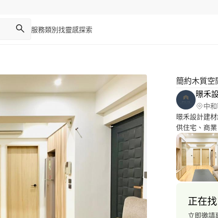
服務類別
找靈感
探索
簡約木質空
暻禾
中和
暻禾設計建材
供住宅、商業
應該是一種美
伸至活動與居
待，還是面對
基地的分析；
造型分割的比
搭配空間的形
正在找
貼的服務，做一個
級-建築物室內裝修工程管理 服
立即邀請