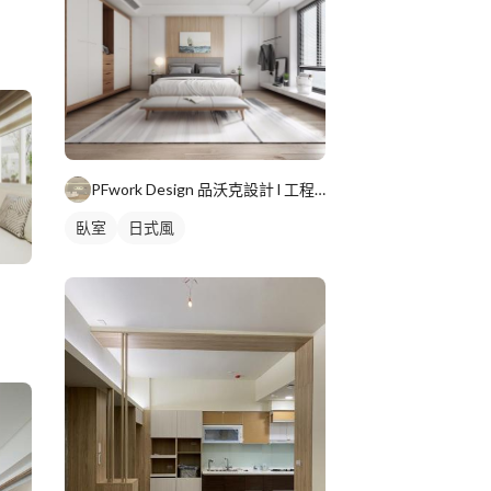
PFwork Design 品沃克設計 l 工程 安信建築經理屢約保證
臥室
日式風