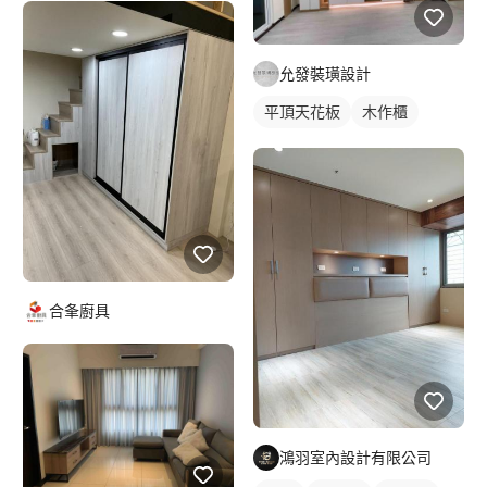
允發裝璜設計
平頂天花板
木作櫃
合夆廚具
鴻羽室內設計有限公司