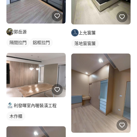
郭岳源
上允窗簾
隔間拉門
鋁框拉門
落地窗窗簾
玻璃拉門
利發暉室內喔裝潢工程
木作櫃