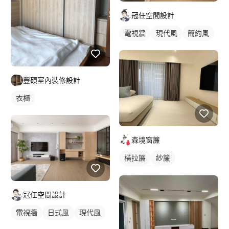
冠任空間設計
電視牆
現代風
簡約風
豐碩室內裝修設計
衣櫃
森境窗簾
橫拉簾
紗簾
落地窗窗簾
冠任空間設計
電視牆
日式風
現代風