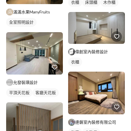
衣櫃
床頭櫃
木作櫃
滿滿水果ManyFruits
全室照明設計
客廳燈光設計
偉創室內裝修設計
衣櫃
允發裝璜設計
平頂天花板
客廳天花板
連磐室內裝修有限公司