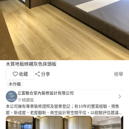
木質地板映襯灰色床頭板
收藏
分享
檢舉
木作櫃
立富聯合室內裝修設計有限公司
桃園區
本公司擁有專業裝修證照及營業登記；有10年的豐富經驗，預售
屋、新成屋、老屋翻新、商空設計等空間平估。以經驗評估建議個
案場預算， 站在消費者預算考量處理針對性的事項。不做不必要
的消費。每項服務皆由圖面確認尺寸後與客戶達成信任和共識，簽