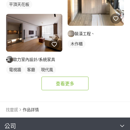
平頂天花板
裝潢工程、
木作櫃
歐力室內設計/系統家具
電視牆
客廳
現代風
查看更多
找靈感
作品詳情
繼續完成
公司