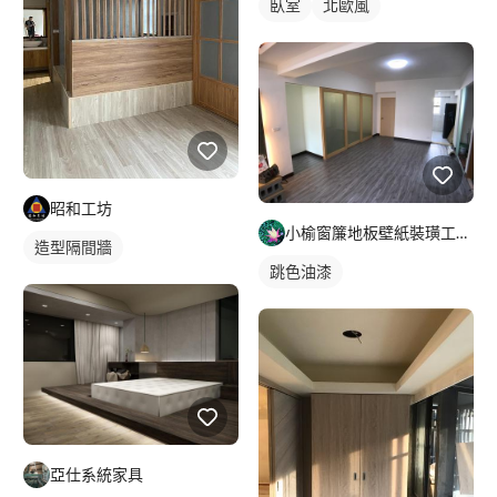
臥室
北歐風
昭和工坊
小榆窗簾地板壁紙裝璜工廠/山辰室內設計
造型隔間牆
跳色油漆
亞仕系統家具