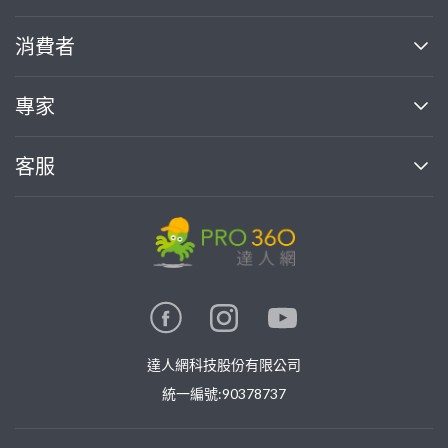
關於我們
消費者
找專家(0)
買服務(0)
媒體報導
買服務
專家
部落格
如何使用PRO360
加入我們
案件中心
客服
熱門服務
投資人關係
成為專家
所有服務
客服中心
合作提案
如何接案
價格行情
使用條款
聯絡我們
專家指南
專家目錄
信任與保障
推廣服務
在地專家推薦
隱私權政策
卓越專家
達人網科技股份有限公司
關鍵字搜尋
公告
特約專家
統一編號:90378737
專業知識
勞健保專區