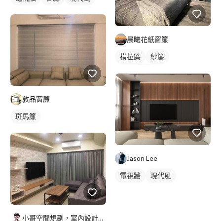
晨曦花紙窗簾
橫拉簾
紗簾
落地窗窗簾
敦品窗簾
斑馬簾
Jason Lee
電視牆
現代風
小哥空間規劃，室內設計裝修，老屋翻新，房屋醫生