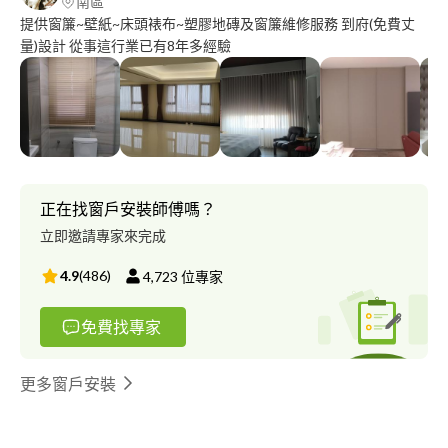
南區
提供窗簾~壁紙~床頭裱布~塑膠地磚及窗簾維修服務 到府(免費丈
量)設計 從事這行業已有8年多經驗
正在找窗戶安裝師傅嗎？
立即邀請專家來完成
4.9
(
486
)
4,723
位專家
免費找專家
更多窗戶安裝