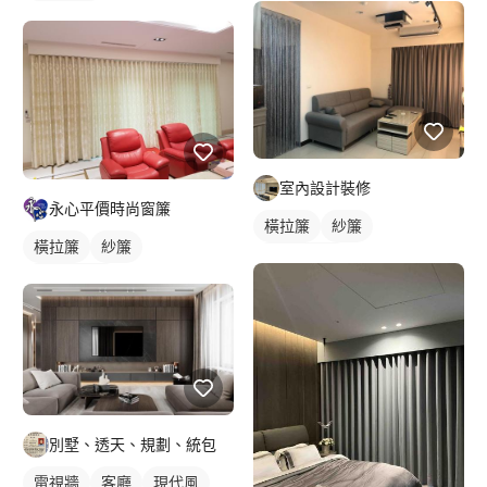
新古典風
室內設計裝修
永心平價時尚窗簾
橫拉簾
紗簾
橫拉簾
紗簾
落地窗窗簾
落地窗窗簾
別墅、透天、規劃、統包
電視牆
客廳
現代風