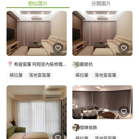
相似圖片
分類圖片
希緹窗簾 阿翔室內裝修職人
戴毓杭
橫拉簾
落地窗窗簾
橫拉簾
落地窗窗簾
傑琳傢飾
橫拉簾
落地窗窗簾