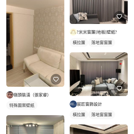
?米米窗簾|地板|壁紙?
橫拉簾
落地窗窗簾
嶺頭裝潢（張家睿）
宸匠窗飾設計
特殊圖案壁紙
橫拉簾
落地窗窗簾