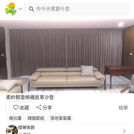
柔紗輕垂映襯皮革沙發
收藏
分享
檢舉
橫拉簾
磚牆壁紙
落地窗窗簾
傑琳傢飾