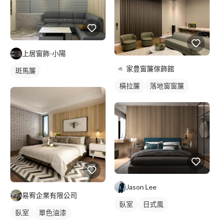
上居窗飾-小陽
家豊窗簾傢飾館
斑馬簾
橫拉簾
落地窗窗簾
Jason Lee
易宥企業有限公司
臥室
日式風
臥室
單色油漆