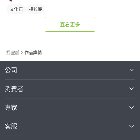
文化石
橫拉簾
客廳收納櫃
電視櫃
查看更多
找靈感
作品詳情
繼續完成
公司
關於我們
消費者
找專家(0)
買服務(0)
媒體報導
買服務
專家
部落格
如何使用PRO360
加入我們
案件中心
客服
熱門服務
投資人關係
成為專家