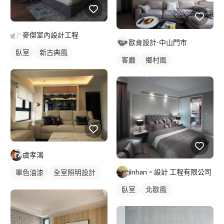
麥傑室內設計工程
歐肯設計-中山門市
臥室
新古典風
客廳
鄉村風
虞孝鴻
jinhan。設計 工程有限公司
單色油漆
全室照明設計
客廳燈光設計
臥室
北歐風