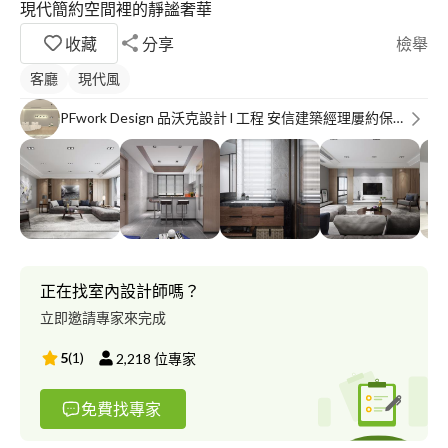
現代簡約空間裡的靜謐奢華
收藏
分享
檢舉
客廳
現代風
PFwork Design 品沃克設計 l 工程 安信建築經理屢約保證
正在找室內設計師嗎？
立即邀請專家來完成
5
(
1
)
2,218
位專家
免費找專家