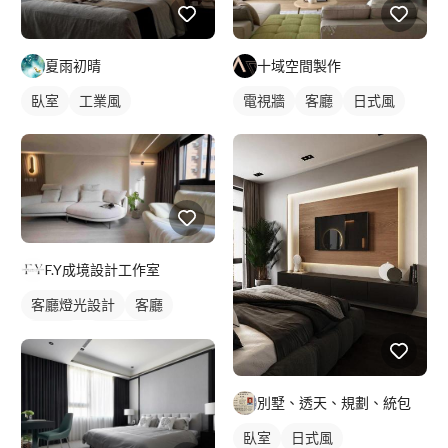
夏雨初晴
十域空間製作
臥室
工業風
電視牆
客廳
日式風
F.Y成境設計工作室
客廳燈光設計
客廳
日式風
燈光設計
別墅、透天、規劃、統包
臥室
日式風