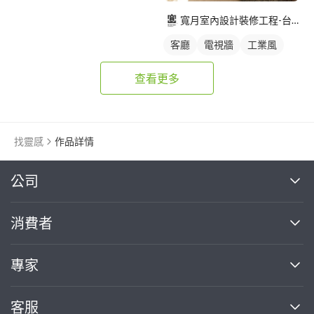
寬月室內設計裝修工程-台北店
客廳
電視牆
工業風
查看更多
找靈感
作品詳情
繼續完成
公司
關於我們
消費者
找專家(0)
買服務(0)
媒體報導
買服務
專家
部落格
如何使用PRO360
加入我們
案件中心
客服
熱門服務