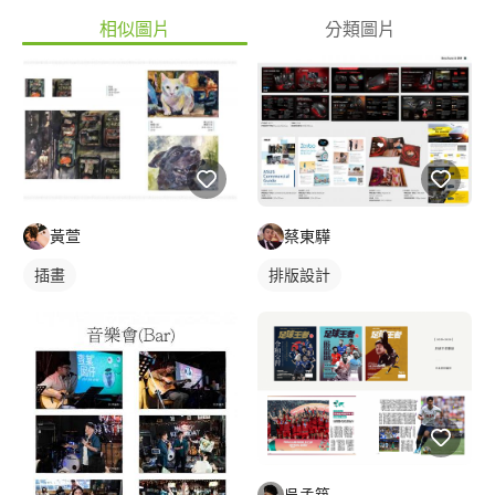
相似圖片
分類圖片
蔡東驊
黃萱
排版設計
插畫
吳孟筑