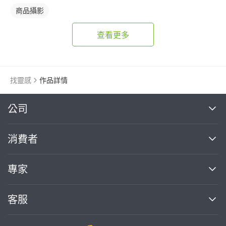
商品攝影
查看更多
找靈感
作品詳情
繼續完成
公司
關於我們
消費者
找專家(0)
買服務(0)
媒體報導
買服務
專家
部落格
如何使用PRO360
加入我們
案件中心
客服
熱門服務
投資人關係
成為專家
所有服務
客服中心