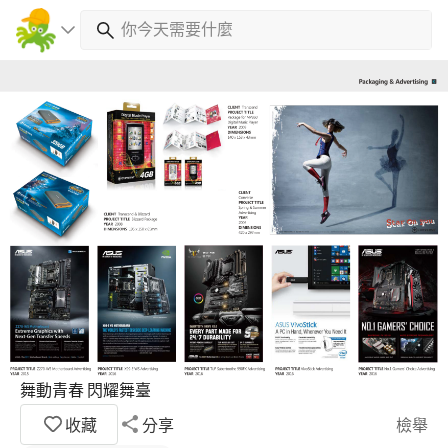
舞動青春 閃耀舞臺
收藏
分享
檢舉