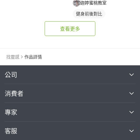
迦婷蜜桃教室
健身前後對比
查看更多
找靈感
作品詳情
繼續完成
公司
關於我們
消費者
找專家(0)
買服務(0)
媒體報導
買服務
專家
部落格
如何使用PRO360
加入我們
案件中心
客服
熱門服務
投資人關係
成為專家