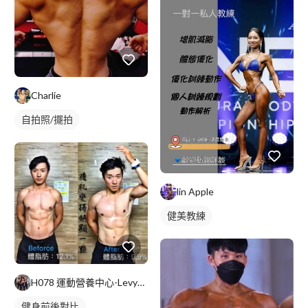
Charlie
自拍照/擺拍
lin Apple
健美教練
H078 運動營養中心-Levy教練
健身前後對比