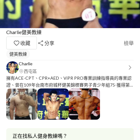
Charlie健美教練
收藏
分享
檢舉
健美教練
Charlie
西屯區
擁有ACE-CPT、CPR+AED、ViPR PRO專業訓練指導員的專業認
證、曾在109年台南市府城杯健美錦標賽男子青少年組75-獲得第
二名、109年桃園市運動會市長盃健身健美錦標賽男子形體組178-
晉級八強。 指導學員訓練、運動知識、體能及技術、 體態評估調
整、功能性訓練、體態雕塑增肌減脂、健身房工作經驗。
正在找私人健身教練嗎？