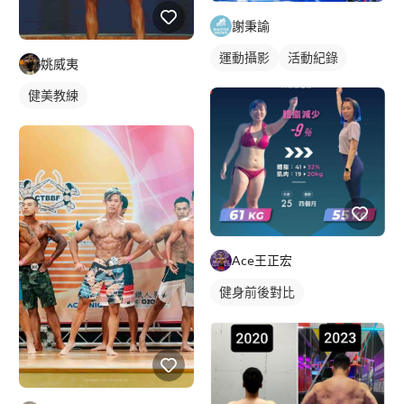
謝秉諭
運動攝影
活動紀錄
姚威夷
健美教練
Ace王正宏
健身前後對比