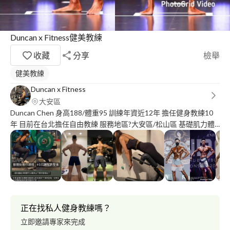
Duncan x Fitness健美教練
收藏
分享
檢舉
健美教練
Duncan x Fitness
大安區
Duncan Chen 身高188/體重95 訓練年資近12年 擔任健身教練10
年 目前在台北擔任自由教練 服務地區?大安區/松山區 基礎肌力體
能/體態雕塑/增肌減脂/健美訓練 ACE-CPT/AFAA-WT 比賽成績：
2021 IFBB Regional Men’s Physique Class E 4th 2023 ANBC
Men’s Men’s Physique Super Novice Class C? 任何課程問題歡迎
詢問
正在找私人健身教練嗎？
立即邀請專家來完成