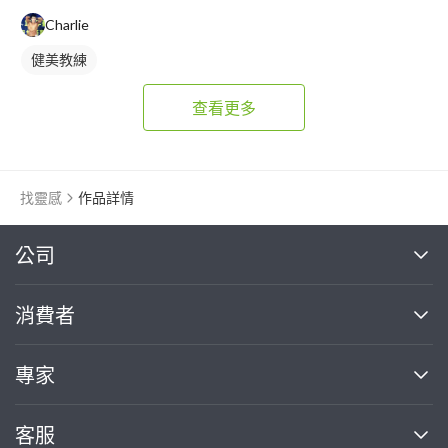
Charlie
健美教練
查看更多
找靈感
作品詳情
繼續完成
公司
關於我們
消費者
找專家(0)
買服務(0)
媒體報導
買服務
專家
部落格
如何使用PRO360
加入我們
案件中心
客服
熱門服務