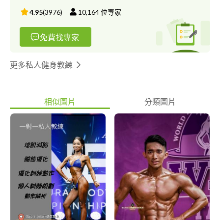
4.95
(
3976
)
10,164
位專家
免費找專家
更多私人健身教練
相似圖片
分類圖片