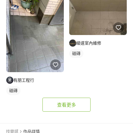
綾達室內維修
磁磚
有朋工程行
磁磚
查看更多
找靈感
作品詳情