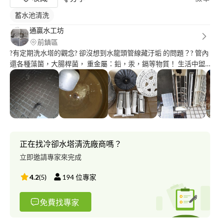
蓄水池清洗
通贏水工坊
前鎮區
?有定期洗水塔的觀念? 卻沒想到水龍頭管線藏汙垢 的問題？? 管內
還各種藻箘，大腸桿菌， 重金屬：鉛，汞，鎘等物質！ 生活中盥
洗，沐浴，清洗食物， 等等用水占七成以上，我們卻忽略水管裡
的清潔！? 高週波清洗讓我們用水更安心? 高雄 台南 屏東 預約專
線：0*********直立式 洗衣機清洗 分離式 冷氣清洗
正在找冷卻水塔清洗廠商嗎？
立即邀請專家來完成
4.2
(
5
)
194
位專家
免費找專家