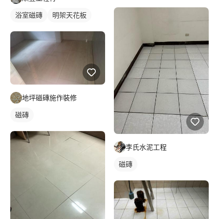
浴室磁磚
明架天花板
地坪磁磚施作裝修
磁磚
李氏水泥工程
磁磚