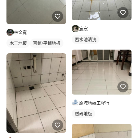
宸宸
林金寬
蓄水池清洗
木工地板
直鋪/平鋪地板
原城地磚工程行
磁磚地板