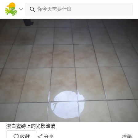
潔白瓷磚上的光影流淌
收藏
分享
檢舉