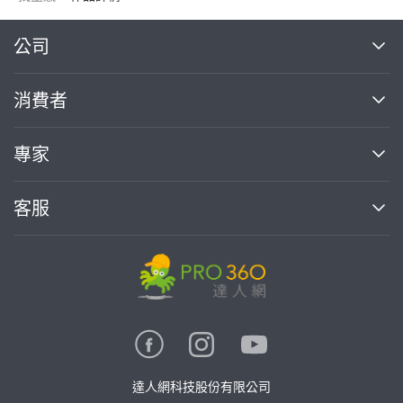
繼續完成
公司
關於我們
消費者
找專家(0)
買服務(0)
媒體報導
買服務
專家
部落格
如何使用PRO360
加入我們
案件中心
客服
熱門服務
投資人關係
成為專家
所有服務
客服中心
合作提案
如何接案
價格行情
使用條款
聯絡我們
專家指南
專家目錄
信任與保障
推廣服務
在地專家推薦
隱私權政策
卓越專家
達人網科技股份有限公司
關鍵字搜尋
公告