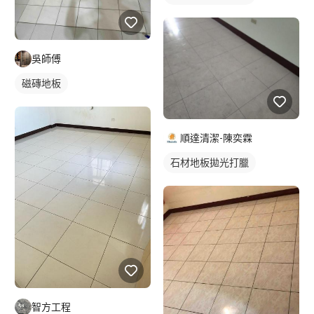
吳師傅
磁磚地板
順達清潔-陳奕霖
石材地板拋光打臘
智方工程