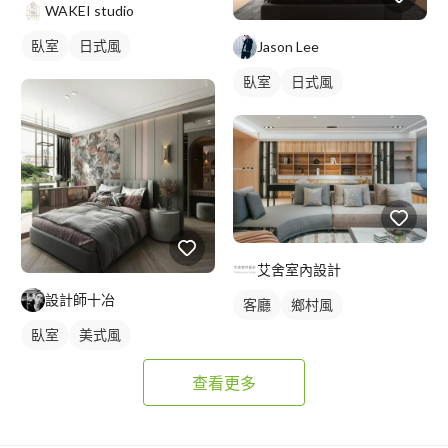
WAKEI studio
臥室
日式風
Jason Lee
臥室
日式風
艾舍室內設計
設計師十冶
客廳
鄉村風
臥室
美式風
查看更多