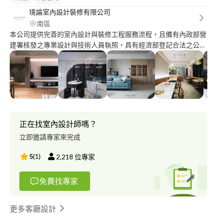
境論室內設計裝修有限公司
南區
本公司提供完善的室內設計與裝修工程服務流程，且備有內政部營
建署核發之專業設計與技術人員執照，具有經濟部登記合法之公司
行號，提供年輕人與各大族群完成對於空間的夢想，本公司風格多
變、不以傳統裝潢木工作法呈現設計，更多作品可直接搜尋境論空
設參考，或是直接於粉絲團來電聯絡。喜歡與客戶溝通了解需求與
預算，以便完成完美作品。
正在找室內設計師嗎？
立即邀請專家來完成
5
(
1
)
2,218
位專家
免費找專家
更多客廳設計