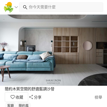
簡約木質空間的舒適藍調沙發
收藏
分享
檢舉
客廳
簡約風