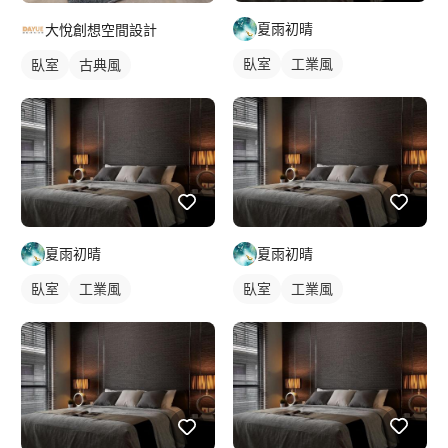
夏雨初晴
大悅創想空間設計
臥室
工業風
臥室
古典風
夏雨初晴
夏雨初晴
臥室
工業風
臥室
工業風