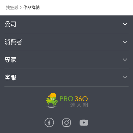
找靈感
作品詳情
繼續完成
公司
關於我們
消費者
找專家(0)
買服務(0)
媒體報導
買服務
專家
部落格
如何使用PRO360
加入我們
案件中心
客服
熱門服務
投資人關係
成為專家
所有服務
客服中心
合作提案
如何接案
價格行情
使用條款
聯絡我們
專家指南
專家目錄
信任與保障
推廣服務
在地專家推薦
隱私權政策