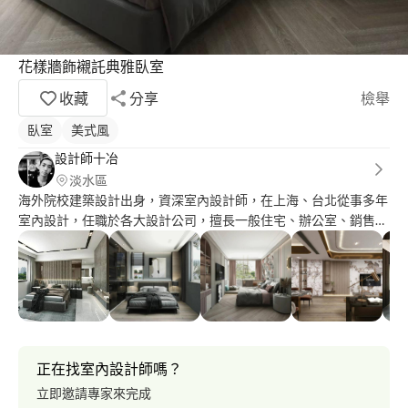
花樣牆飾襯託典雅臥室
收藏
分享
檢舉
臥室
美式風
設計師十冶
淡水區
海外院校建築設計出身，資深室內設計師，在上海、台北從事多年
室內設計，任職於各大設計公司，擅長一般住宅、辦公室、銷售中
心、樣品屋、豪宅設計等等。多年行業經驗，對視覺美感和空間規
劃有良好直覺，作品集請參考附件，多種風格規劃設計均嫻熟掌
握。
正在找室內設計師嗎？
立即邀請專家來完成