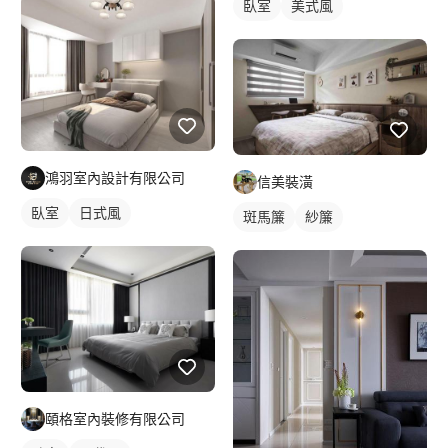
臥室
美式風
鴻羽室內設計有限公司
信美裝潢
臥室
日式風
斑馬簾
紗簾
頤格室內裝修有限公司