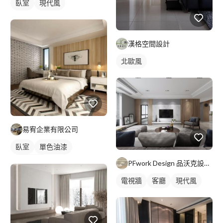
臥室
現代風
漢格空間設計
北歐風
易宥企業有限公司
臥室
單色油漆
新古典風
PFwork Design 品沃克設計 l 工程 安信建築經理屢約保證
電視牆
客廳
現代風