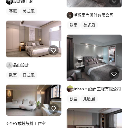
設計師十冶
客廳
美式風
潮觀室內設計有限公司
臥室
美式風
品山設計
臥室
日式風
jinhan。設計 工程有限公司
臥室
北歐風
F.Y成境設計工作室