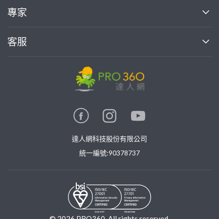
買服務
專家
部落格
如何使用PRO360
加入我們
案件中心
客服
熱門服務
投資人關係
成為專家
所有服務
客服中心
合作提案
如何接案
價格行情
使用條款
聯絡我們
專家指南
專家目錄
信任與保障
推廣服務
在地專家推薦
隱私權政策
卓越專家
達人網科技股份有限公司
關鍵字搜尋
公告
特約專家
統一編號:90378737
專業知識
勞健保專區
問專家
新手攻略
©
2026
PRO360. All rights reserved.