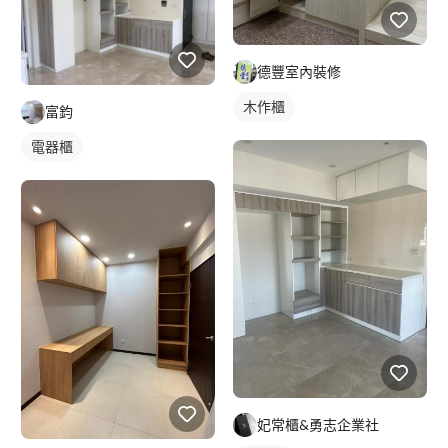
德豐室內裝修
木作櫃
富鈞
電器櫃
妃常櫃&勇志企業社