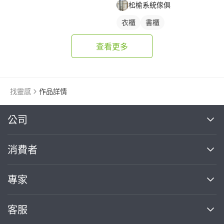
松榆系統傢俱
衣櫃
書櫃
查看更多
找靈感
作品詳情
繼續完成
公司
關於我們
消費者
找專家(0)
買服務(0)
媒體報導
買服務
專家
部落格
如何使用PRO360
加入我們
案件中心
客服
熱門服務