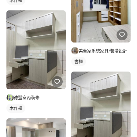
木作櫃
美藝家系統家具/裝潢設計/統包服務
書櫃
德豐室內裝修
木作櫃