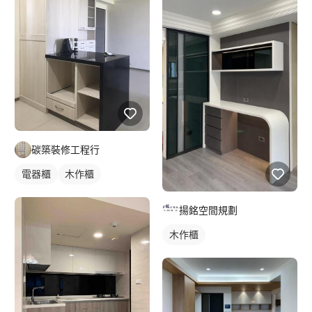
碳築裝修工程行
電器櫃
木作櫃
揚銘空間規劃
木作櫃