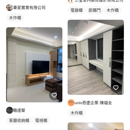
秉家實業有限公司
電器櫃
廚櫃門
木作櫃
木作櫃
unix奇建企業-陳福全
駱達聖
木作櫃
客廳收納櫃
電視櫃