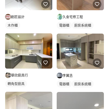
創匠設計
久金宅修工程
木作櫃
電器櫃
廚房系統櫃
木作櫃
華欣廚具行
李翼丞
轉角型廚具
電器櫃
廚房系統櫃