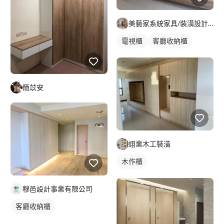
美藝家系統家具/裝潢設計/統包服務
電視櫃
客廳收納櫃
簡苡安
翊業木工裝潢
木作櫃
穆邑設計事業有限公司
客廳收納櫃