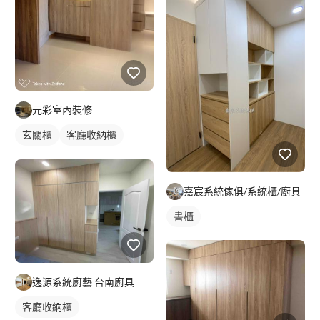
元彩室內裝修
玄關櫃
客廳收納櫃
木作櫃
嘉宸系統傢俱/系統櫃/廚具
書櫃
逸源系統廚藝 台南廚具
客廳收納櫃