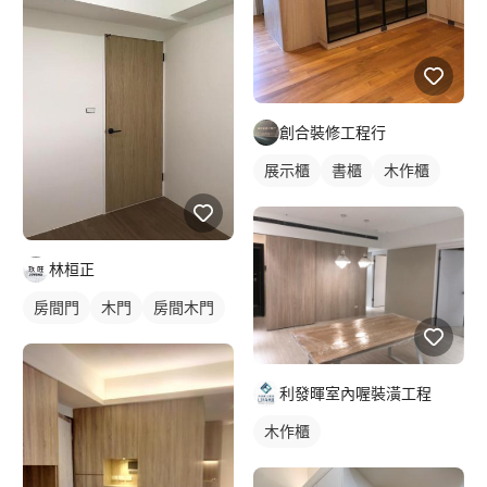
創合裝修工程行
展示櫃
書櫃
木作櫃
林桓正
房間門
木門
房間木門
利發暉室內喔裝潢工程
木作櫃