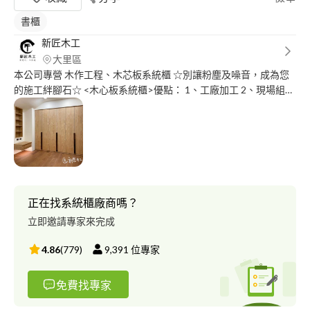
書櫃
新匠木工
大里區
本公司專營 木作工程、木芯板系統櫃 ☆別讓粉塵及噪音，成為您
的施工絆腳石☆ <木心板系統櫃>優點： 1、工廠加工 2、現場組裝
3、速度快 4、現場乾淨少粉塵 5、建材選擇多樣性 #木芯板系統櫃
#工廠加工現場組裝 #室內裝修 #台中木工 #新匠木工 #服務範圍中
部
正在找系統櫃廠商嗎？
立即邀請專家來完成
4.86
(
779
)
9,391
位專家
免費找專家