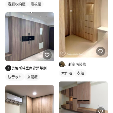
客廳收納櫃
電視櫃
元彩室內裝修
奧格斯特室內建築規劃
木作櫃
衣櫃
波音軟片
玄關櫃