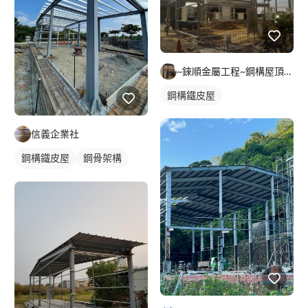
~錸順金屬工程~鋼構屋頂烤漆板鐵棟鐵工廠
鋼構鐵皮屋
信義企業社
鋼構鐵皮屋
鋼骨架構
鐵皮屋施工