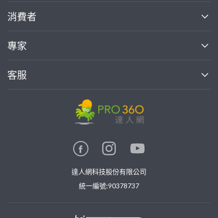
關於我們
消費者
找專家(0)
買服務(0)
媒體報導
買服務
專家
部落格
如何使用PRO360
加入我們
案件中心
客服
熱門服務
投資人關係
成為專家
所有服務
客服中心
合作提案
如何接案
價格行情
使用條款
聯絡我們
專家指南
專家目錄
信任與保障
推廣服務
在地專家推薦
隱私權政策
卓越專家
達人網科技股份有限公司
關鍵字搜尋
公告
特約專家
統一編號:90378737
專業知識
勞健保專區
問專家