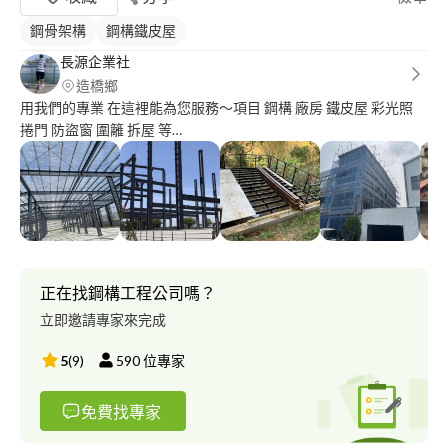
鋼骨架構
鋼構鐵皮屋
長源企業社
造橋鄉
用我們的專業 在這裡能為您服務～項目 鋼構 廠房 鐵皮屋 彩光照
捲門 防盜窗 圍籬 拆屋 等…
正在找鋼構工程公司嗎？
立即邀請專家來完成
5
(
9
)
590
位專家
免費找專家