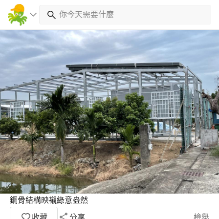
鋼骨結構映襯綠意盎然
收藏
分享
檢舉