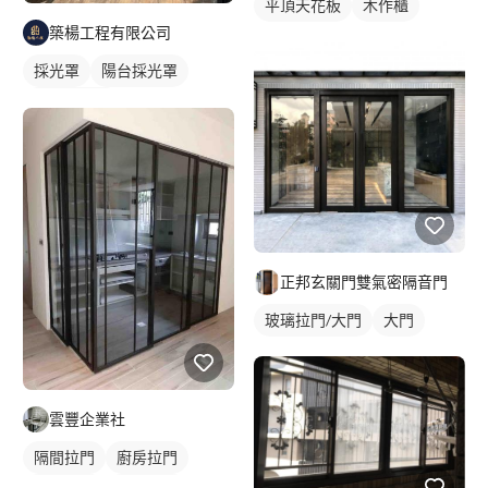
平頂天花板
木作櫃
築楊工程有限公司
採光罩
陽台採光罩
玻璃採光罩
正邦玄關門雙氣密隔音門
玻璃拉門/大門
大門
雲豐企業社
隔間拉門
廚房拉門