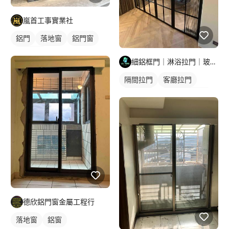
嵐首工事實業社
鋁門
落地窗
鋁門窗
玻璃鋁門
細鋁框門｜淋浴拉門｜玻璃明鏡｜鋁門窗工程
隔間拉門
客廳拉門
玻璃拉門
玻璃拉門/大門
玻璃隔間
德欣鋁門窗金屬工程行
落地窗
鋁窗