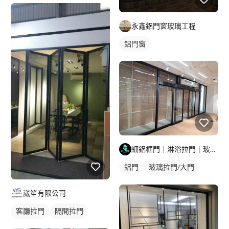
鋁框拉門
玻璃拉門
玻璃隔間
永鑫鋁門窗玻璃工程
鋁門窗
細鋁框門｜淋浴拉門｜玻璃明鏡｜鋁門窗工程
鋁門
玻璃拉門/大門
橫拉式落地門窗
鋁門窗
崴笙有限公司
玻璃鋁門
客廳拉門
隔間拉門
鋁框拉門
玻璃拉門