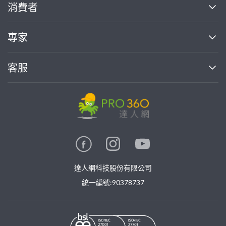
關於我們
消費者
找專家(0)
買服務(0)
媒體報導
買服務
專家
部落格
如何使用PRO360
加入我們
案件中心
客服
熱門服務
投資人關係
成為專家
所有服務
客服中心
合作提案
如何接案
價格行情
使用條款
聯絡我們
專家指南
專家目錄
信任與保障
推廣服務
在地專家推薦
隱私權政策
卓越專家
達人網科技股份有限公司
關鍵字搜尋
公告
特約專家
統一編號:90378737
專業知識
勞健保專區
問專家
新手攻略