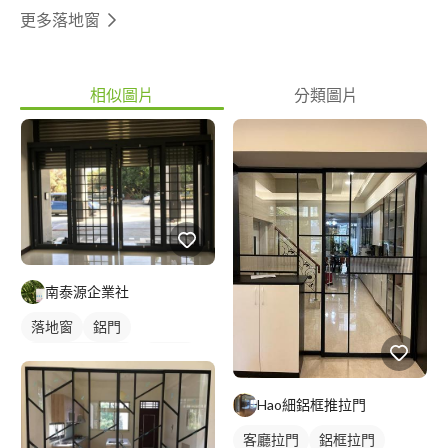
更多落地窗
相似圖片
分類圖片
南泰源企業社
落地窗
鋁門
橫拉式落地門窗
鋁門窗
玻璃鋁門
Hao細鋁框推拉門
客廳拉門
鋁框拉門