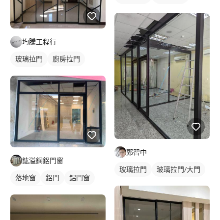
隔間拉門
玻璃拉門
均騰工程行
玻璃拉門
廚房拉門
隔間拉門
鄭智中
鈜溢鋼鋁門窗
玻璃拉門
玻璃拉門/大門
落地窗
鋁門
鋁門窗
玻璃鋁門