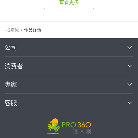
鋁門
玻璃鋁門
查看更多
找靈感
作品詳情
繼續完成
公司
關於我們
消費者
找專家(0)
買服務(0)
媒體報導
買服務
專家
部落格
如何使用PRO360
加入我們
案件中心
客服
熱門服務
投資人關係
成為專家
所有服務
客服中心
合作提案
如何接案
價格行情
使用條款
聯絡我們
專家指南