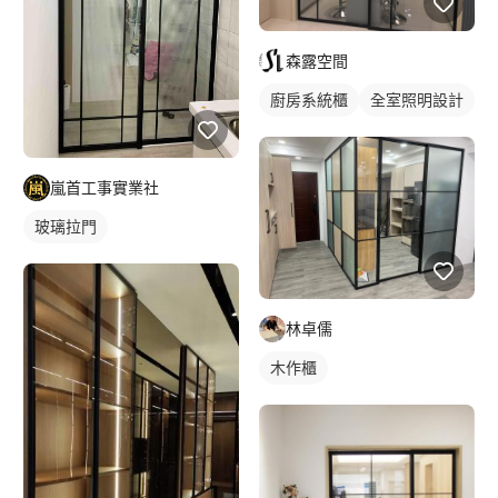
森露空間
廚房系統櫃
全室照明設計
嵐首工事實業社
玻璃拉門
林卓儒
木作櫃