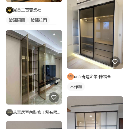
嵐首工事實業社
玻璃隔間
玻璃拉門
鋁門
鋁門窗
玻璃鋁門
unix奇建企業-陳福全
木作櫃
芯富居室內裝修工程有限公司