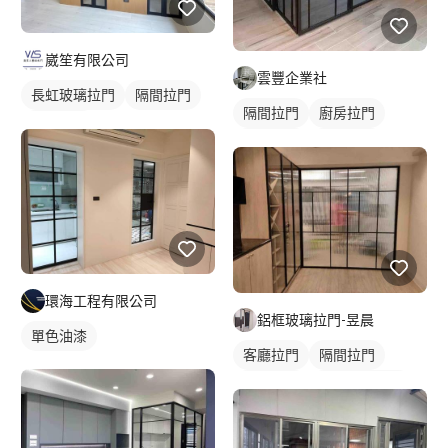
崴笙有限公司
雲豐企業社
長虹玻璃拉門
隔間拉門
隔間拉門
廚房拉門
玻璃拉門
鋁框拉門
玻璃拉門
玻璃隔間
環海工程有限公司
鋁框玻璃拉門-昱晨
單色油漆
客廳拉門
隔間拉門
鋁框拉門
長虹玻璃拉門
玻璃拉門