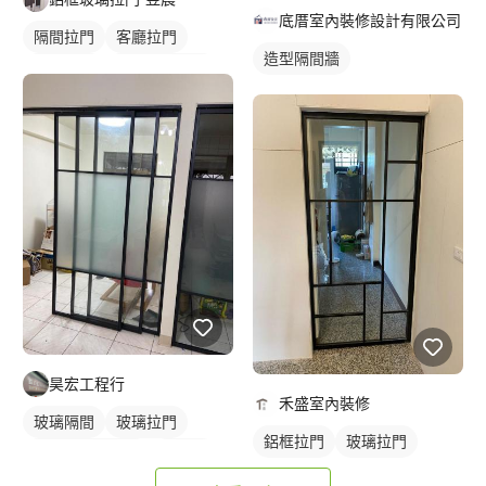
底厝室內裝修設計有限公司
隔間拉門
客廳拉門
造型隔間牆
廚房拉門
長虹玻璃拉門
鋁框拉門
玻璃拉門
昊宏工程行
禾盛室內裝修
玻璃隔間
玻璃拉門
鋁框拉門
玻璃拉門
橫拉式落地門窗
鋁門窗