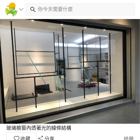
玻璃櫥窗內透著光的線條結構
收藏
分享
檢舉