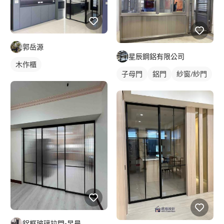
郭岳源
星辰鋼鋁有限公司
木作櫃
子母門
鋁門
紗窗/紗門
鋁框玻璃拉門-昱晨