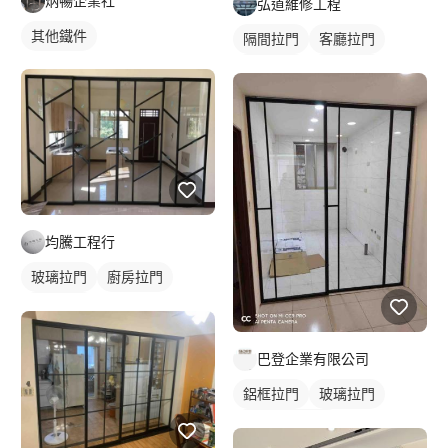
炳暢企業社
弘道維修工程
其他鐵件
隔間拉門
客廳拉門
鋁框拉門
玻璃拉門
均騰工程行
玻璃拉門
廚房拉門
隔間拉門
巴登企業有限公司
鋁框拉門
玻璃拉門
玻璃拉門/大門