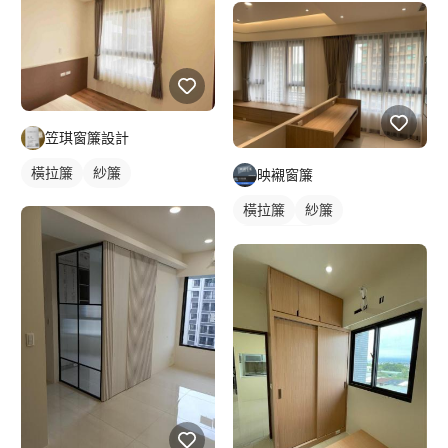
笠琪窗簾設計
橫拉簾
紗簾
映襯窗簾
橫拉簾
紗簾
落地窗窗簾