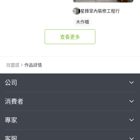
星鋒室內裝修工程行
木作櫃
查看更多
找靈感
作品詳情
繼續完成
公司
關於我們
消費者
找專家(0)
買服務(0)
媒體報導
買服務
專家
部落格
如何使用PRO360
加入我們
案件中心
客服