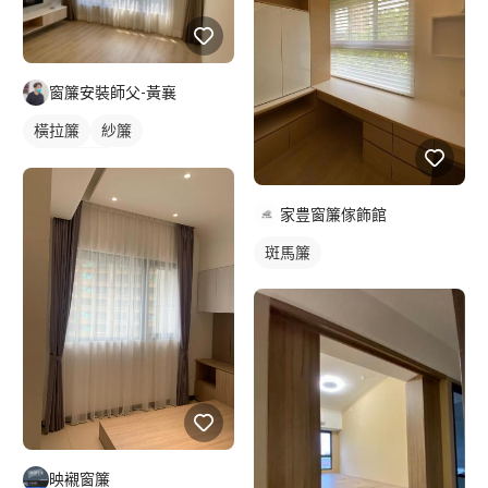
窗簾安裝師父-黃襄
橫拉簾
紗簾
落地窗窗簾
家豊窗簾傢飾館
斑馬簾
映襯窗簾