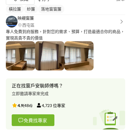
橫拉簾
紗簾
落地窗窗簾
映襯窗簾
西屯區
專人免費到府服務，針對您的需求、預算，打造最適合你的商品，
實現高貴不貴的價值
正在找窗戶安裝師傅嗎？
立即邀請專家來完成
4.9
(
486
)
4,723
位專家
免費找專家