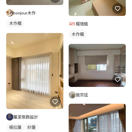
bonjour木作
木作櫃
楊瑨銘
木作櫃
施宗廷
簾潔傢飾設計
橫拉簾
紗簾