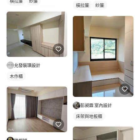
橫拉簾
紗簾
橫拉簾
紗簾
落地窗窗簾
間接照明
落地窗窗簾
全室照明設計
客廳燈光設計
允發裝璜設計
木作櫃
彭昶霖 室內設計
床架與地板櫃