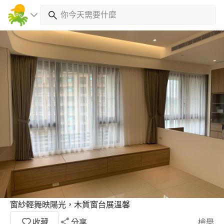
窗紗輕舞映陽光，木質窗台展溫馨
收藏
分享
檢舉