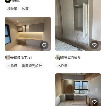
陳楬潁
橫拉簾
紗簾
落地窗窗簾
德豐室內裝修
豪傑裝潢工程行
木作櫃
木作櫃
房間燈光設計
燈光設計