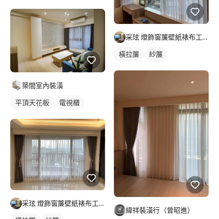
落地窗窗簾
采玹 燈飾窗簾壁紙裱布工程
橫拉簾
紗簾
築間室內裝潢
平頂天花板
電視櫃
采玹 燈飾窗簾壁紙裱布工程
緯祥裝潢行（曾昭進）