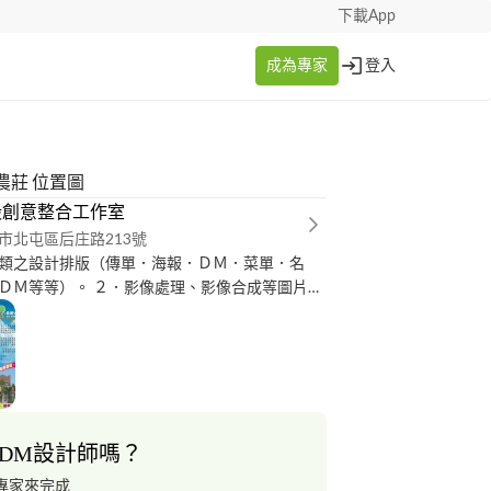
下載App
成為專家
登入
態農莊 位置圖
殼創意整合工作室
市北屯區后庄路213號
類之設計排版（傳單．海報．ＤＭ．菜單．名
ＤＭ等等）。 ２．影像處理、影像合成等圖片處
計完稿後之印刷及相關後加工代工發包。 ４．社區
公部門補助企劃案撰寫。 ５．各式促銷活動規
計製作。 ６．文化創意活動、小型媒體公關、產
企劃。
DM設計師嗎？
專家來完成