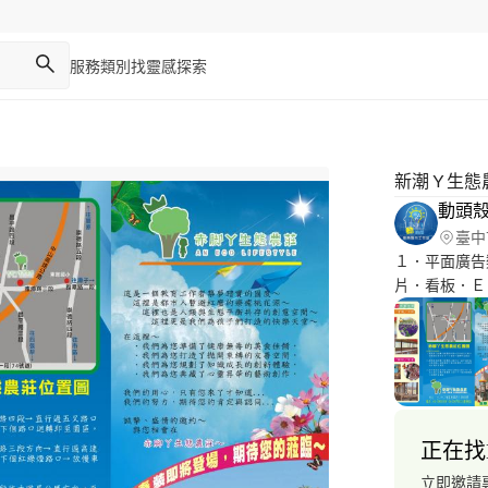
服務類別
找靈感
探索
新潮 Y 生
動頭
臺中
１．平面廣告
片．看板．Ｅ
理。 ３．設
營造推動申請
劃、文宣品設
品發表等案件
正在找
立即邀請