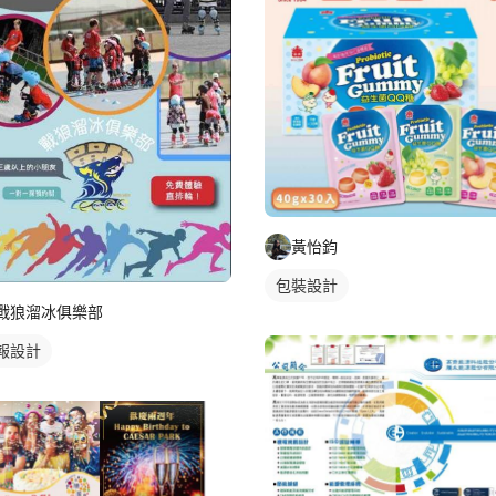
黃怡鈞
包裝設計
戰狼溜冰俱樂部
報設計