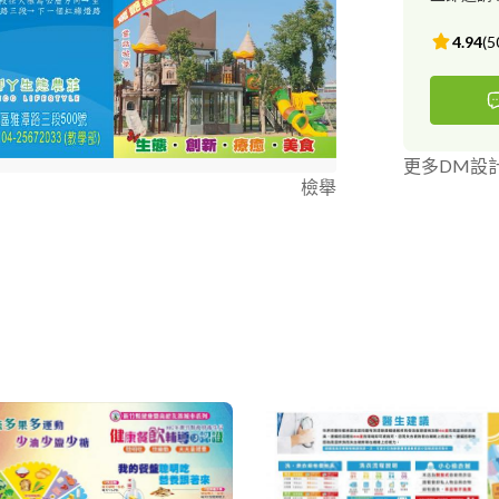
4.94
(
5
更多DM設
檢舉