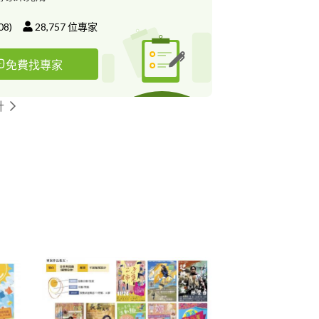
08
)
28,757
位專家
免費找專家
計