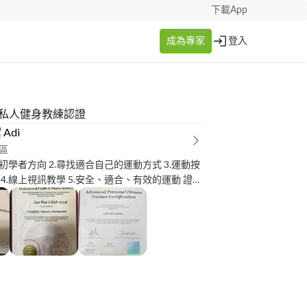
下載App
成為專家
登入
級私人健身教練認證
Adi
區
身初學者方向 2.尋找適合自己的運動方式 3.運動按
4.線上視訊教學 5.安全、適合、有效的運動 證
 高級私人教練 IHFI 體適能教練 IKFF 國際壺鈴初級
R專業指導員 RTF 基礎復健訓練師 經歷： KAT深層
IHFI 高強度間歇訓練課程研習 IHFI 週期化課程
sfp 腰背康復後訓練研習 代謝型龐德運動飲食研習
房健身教練