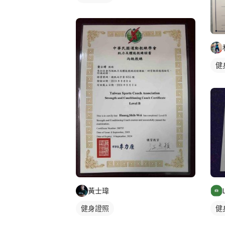
健
黃士瑋
健身證照
健