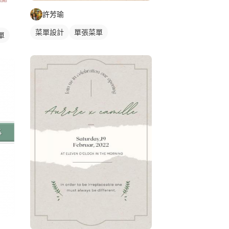
許芳瑜
菜單設計
單張菜單
單