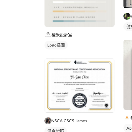
健
橙米設計室
Logo插圖
NSCA CSCS-James
A
健身證照