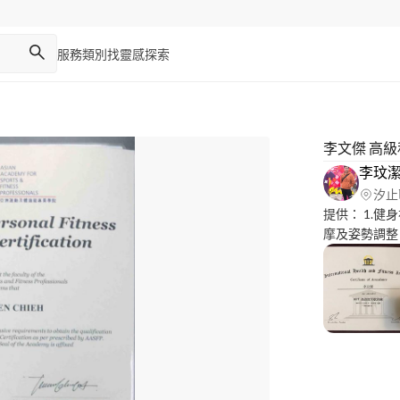
服務類別
找靈感
探索
李文傑 高
李玟潔 
汐止
提供： 1.健
摩及姿勢調整 
照： Aasfp
指導員 VIP
運動按摩研習 
訓練研習 Aa
大型連鎖健身