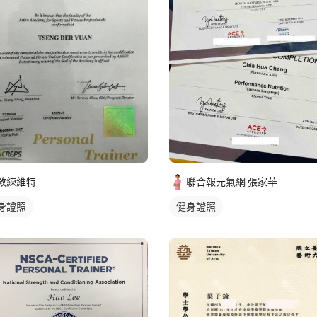
教練維特
聯合報元氣網 張家華
身證照
健身證照