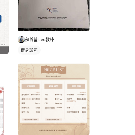
蘇哲瑩 Leo教練
健身證照