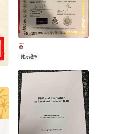
⋯
健身證照