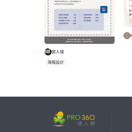
郭人瑋
海報設計
繼續完成
找專家(0)
買服務(0)