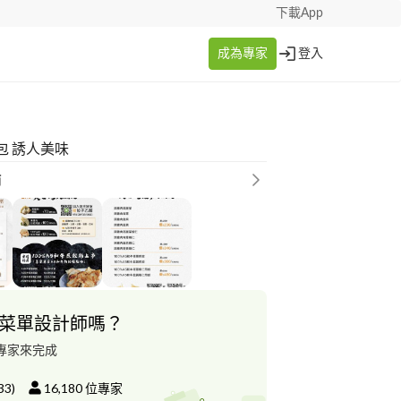
下載App
成為專家
登入
包 誘人美味
瑜
菜單設計師嗎？
專家來完成
33
)
16,180
位專家