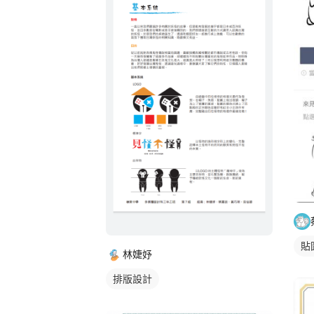
貼
林婕妤
排版設計