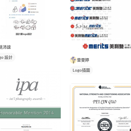
姚沛誼
go 設計
曾雯婷
Logo插圖