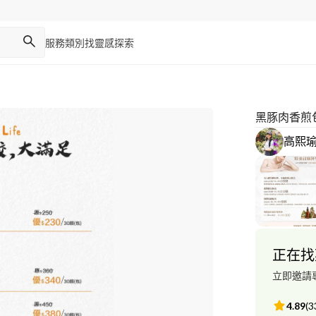
服務類別
找靈感
探索
黑豚肉香煎
高熙
正在找
立即邀請
4.89
(
3