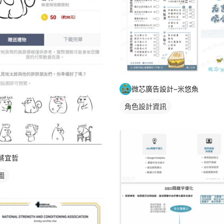
微芯廣告設計~米悠魚
角色設計資訊
蔡宜哲
圖