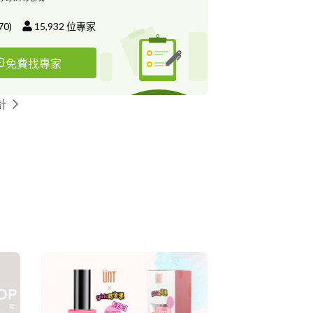
70
)
15,932
位專家
免費找專家
計