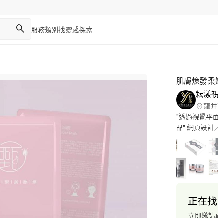
服務類別
找靈感
探索
肌膚煥發柔
耘漾
龍井
"透過視覺平
品" 網頁設計／
橫幅FB/DM
紙設計/影片
正在找
立即邀請