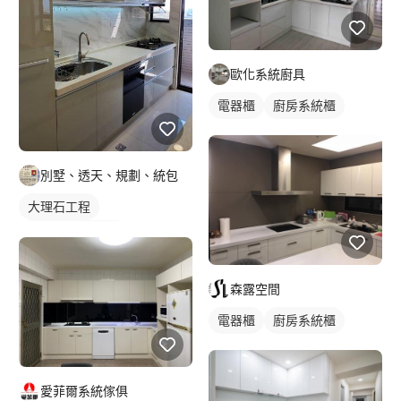
歐化系統廚具
電器櫃
廚房系統櫃
別墅、透天、規劃、統包
大理石工程
石材牆面/電視牆
森露空間
電器櫃
廚房系統櫃
愛菲爾系統傢俱