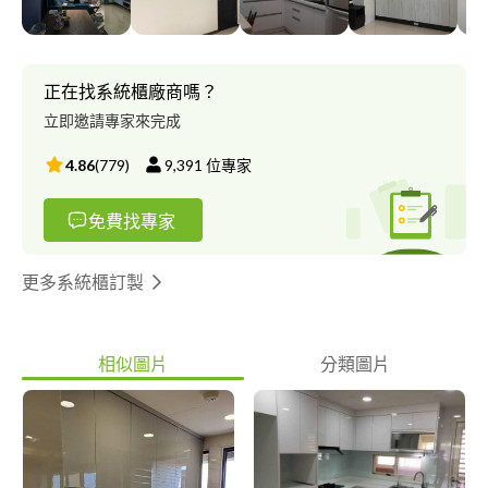
正在找系統櫃廠商嗎？
立即邀請專家來完成
4.86
(
779
)
9,391
位專家
免費找專家
更多系統櫃訂製
相似圖片
分類圖片