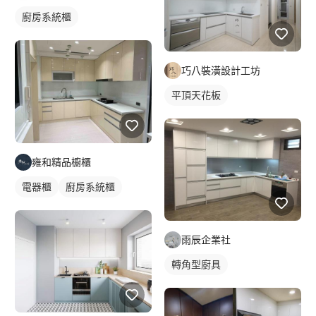
廚房系統櫃
巧八裝潢設計工坊
平頂天花板
雍和精品櫥櫃
電器櫃
廚房系統櫃
雨辰企業社
轉角型廚具