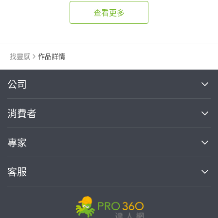
查看更多
找靈感
作品詳情
繼續完成
公司
關於我們
消費者
找專家(0)
買服務(0)
媒體報導
買服務
專家
部落格
如何使用PRO360
加入我們
案件中心
客服
熱門服務
投資人關係
成為專家
所有服務
客服中心
合作提案
如何接案
價格行情
使用條款