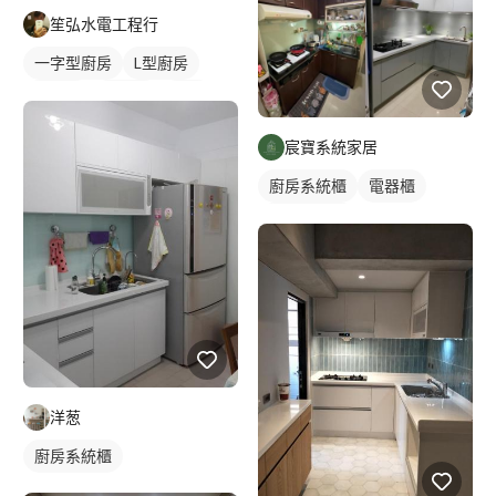
笙弘水電工程行
一字型廚房
L型廚房
日式風
北歐風
廚房
宸寶系統家居
廚房系統櫃
電器櫃
轉角型廚具
洋葱
廚房系統櫃