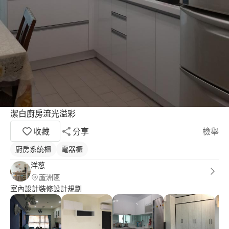
潔白廚房流光溢彩
收藏
分享
檢舉
廚房系統櫃
電器櫃
洋葱
蘆洲區
室內設計裝修設計規劃