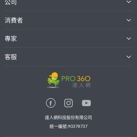
繼續完成
公司
關於我們
消費者
找專家(0)
買服務(0)
媒體報導
買服務
專家
部落格
如何使用PRO360
加入我們
案件中心
客服
熱門服務
投資人關係
成為專家
所有服務
客服中心
合作提案
如何接案
價格行情
使用條款
聯絡我們
專家指南
專家目錄
信任與保障
推廣服務
在地專家推薦
隱私權政策
卓越專家
達人網科技股份有限公司
關鍵字搜尋
公告
特約專家
統一編號:90378737
專業知識