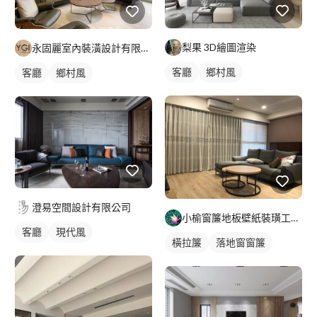
梨果 3D繪圖渲染
永固麗室內裝潢設計有限公司
客廳
鄉村風
客廳
鄉村風
澄易空間設計有限公司
小榆窗簾地板壁紙裝璜工廠/山辰室內設計
客廳
現代風
橫拉簾
落地窗窗簾