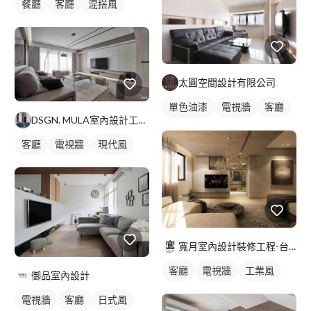
餐廳
客廳
混搭風
太圓空間設計有限公司
單色油漆
電視牆
客廳
DSGN. MULA室內設計工作室
混搭風
客廳
電視牆
現代風
寬月室內設計裝修工程-台北店
客廳
電視牆
工業風
御品室內設計
電視牆
客廳
日式風