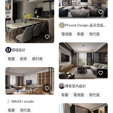
PFwork Design 品沃克設計 l 工程 安信建築經理屢約保證
電視牆
客廳
現代風
領域設計
餐廳
廚房
鄉村風
博承室內設計
客廳
電視牆
現代風
WAKEI studio
餐廳
現代風