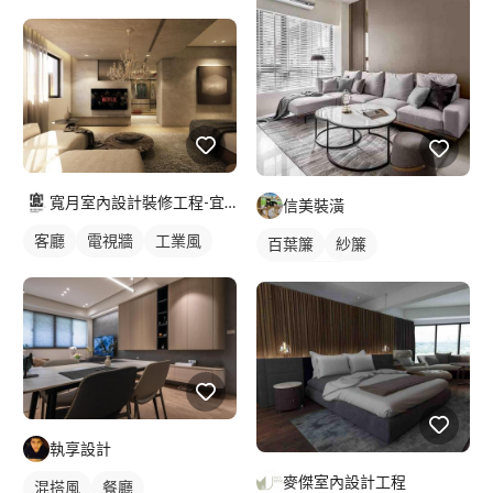
寬月室內設計裝修工程-宜蘭店
信美裝潢
客廳
電視牆
工業風
百葉簾
紗簾
落地窗窗簾
執享設計
麥傑室內設計工程
混搭風
餐廳