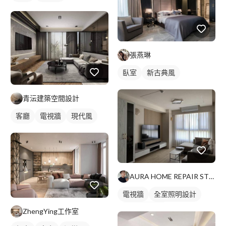
張燕琳
臥室
新古典風
青沄建築空間設計
客廳
電視牆
現代風
AURA HOME REPAIR STUDIO
電視牆
全室照明設計
客廳燈光設計
ZhengYing工作室