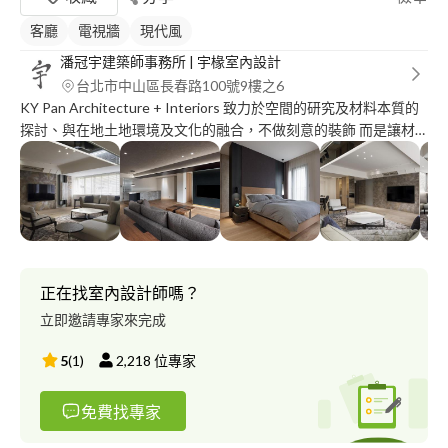
客廳
電視牆
現代風
潘冠宇建築師事務所 | 宇椽室內設計
台北市中山區長春路100號9樓之6
KY Pan Architecture + Interiors 致力於空間的研究及材料本質的
探討、與在地土地環境及文化的融合，不做刻意的裝飾 而是讓材
料及所形塑的空間來說話~ 建築師及設計師提供專業的設計規劃，
風格、美學建議及法規、結構、施工細節及施工許可申請...等專業
服務~
正在找室內設計師嗎？
立即邀請專家來完成
5
(
1
)
2,218
位專家
免費找專家