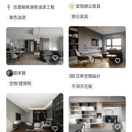
宜恆辦公家具
伍壹裝修源陞油漆工程
辦公家具
單色油漆
郭序賢
亞昇空間設計
空間/建築照
平頂天花板