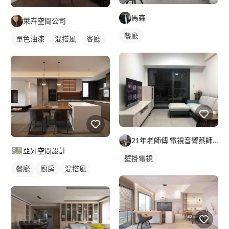
馬森
萊卉空間公司
餐廳
單色油漆
混搭風
客廳
21年老師傅 電視音響蔡師傅
亞昇空間設計
壁掛電視
餐廳
廚房
混搭風
現代風