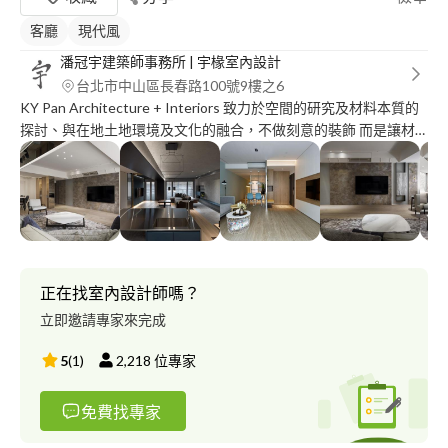
客廳
現代風
潘冠宇建築師事務所 | 宇椽室內設計
台北市中山區長春路100號9樓之6
KY Pan Architecture + Interiors 致力於空間的研究及材料本質的
探討、與在地土地環境及文化的融合，不做刻意的裝飾 而是讓材
料及所形塑的空間來說話~ 建築師及設計師提供專業的設計規劃，
風格、美學建議及法規、結構、施工細節及施工許可申請...等專業
服務~
正在找室內設計師嗎？
立即邀請專家來完成
5
(
1
)
2,218
位專家
免費找專家