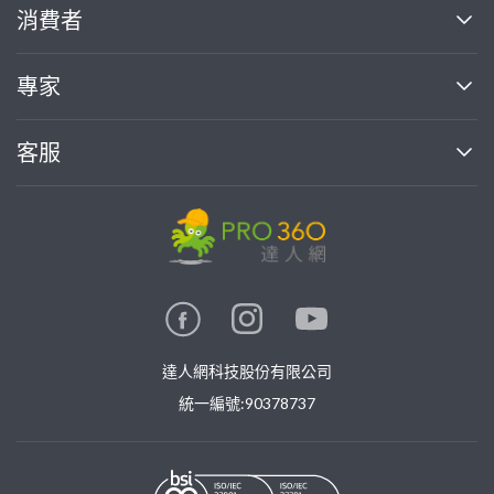
關於我們
消費者
找專家(0)
買服務(0)
媒體報導
買服務
專家
部落格
如何使用PRO360
加入我們
案件中心
客服
熱門服務
投資人關係
成為專家
所有服務
客服中心
合作提案
如何接案
價格行情
使用條款
聯絡我們
專家指南
專家目錄
信任與保障
推廣服務
在地專家推薦
隱私權政策
卓越專家
達人網科技股份有限公司
關鍵字搜尋
公告
特約專家
統一編號:90378737
專業知識
勞健保專區
問專家
新手攻略