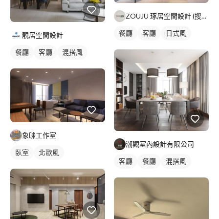
ZOUJU 琢居空間設計 (搜尋FB
餐廳
客廳
日式風
靚居空間設計
餐廳
客廳
混搭風
象咪工作室
潮觀室內設計有限公司
臥室
北歐風
客廳
餐廳
混搭風