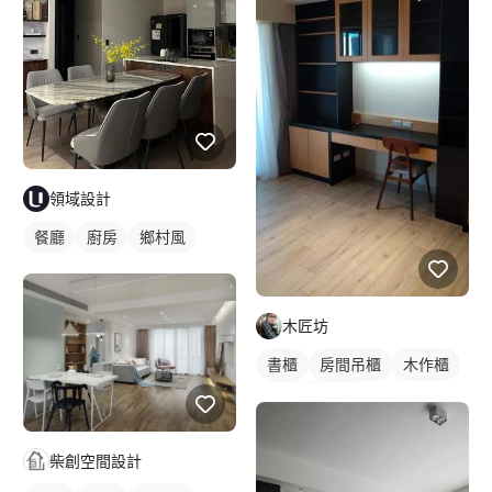
領域設計
餐廳
廚房
鄉村風
木匠坊
書櫃
房間吊櫃
木作櫃
全室照明設計
柴創空間設計