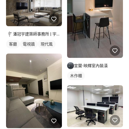
潘冠宇建築師事務所 | 宇椽室內設計
客廳
電視牆
現代風
宜蘭-映輝室內裝潢
木作櫃