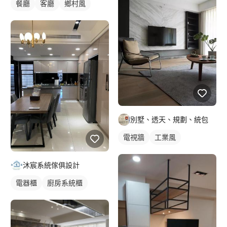
餐廳
客廳
鄉村風
別墅、透天、規劃、統包
電視牆
工業風
沐宸系統傢俱設計
電器櫃
廚房系統櫃