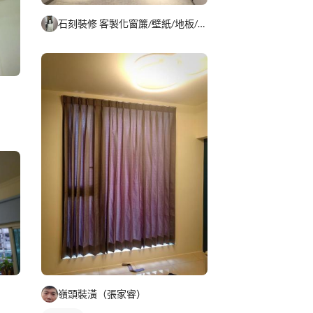
石刻裝修 客製化窗簾/壁紙/地板/系統櫃
嶺頭裝潢（張家睿）