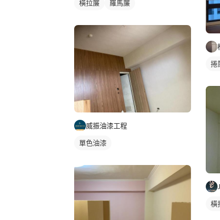
橫拉簾
羅馬簾
捲
威振油漆工程
單色油漆
橫