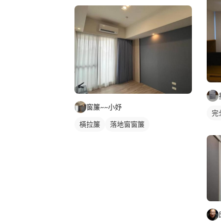
窗簾~~小妤
完
橫拉簾
落地窗窗簾