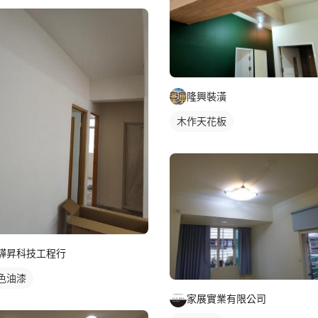
隆興裝潢
木作天花板
驊昇科技工程行
色油漆
家展實業有限公司