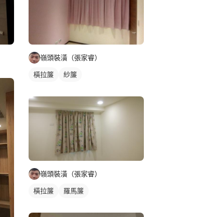
嶺頭裝潢（張家睿）
橫拉簾
紗簾
嶺頭裝潢（張家睿）
橫拉簾
羅馬簾