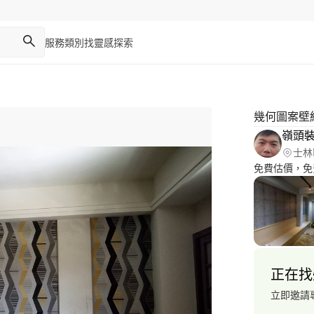
服務類別
找靈感
探索
幾何圖案壁
嶺頭
士林
免費估價，免
正在找
立即邀請