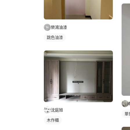
榮鴻油漆
跳色油漆
沈庭旭
單
木作櫃