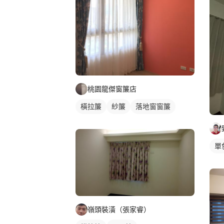
桃園龍傑窗簾店
橫拉簾
紗簾
落地窗窗簾
單
嶺頭裝潢（張家睿）