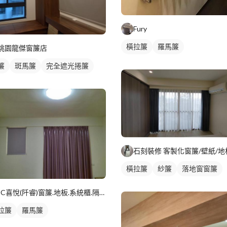
Fury
橫拉簾
羅馬簾
桃園龍傑窗簾店
簾
斑馬簾
完全遮光捲簾
橫拉簾
紗簾
落地窗窗簾
JC喜悅(阡睿)窗簾.地板.系統櫃.隔熱紙joy curta
拉簾
羅馬簾