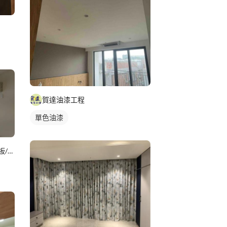
賀達油漆工程
單色油漆
石刻裝修 客製化窗簾/壁紙/地板/系統櫃