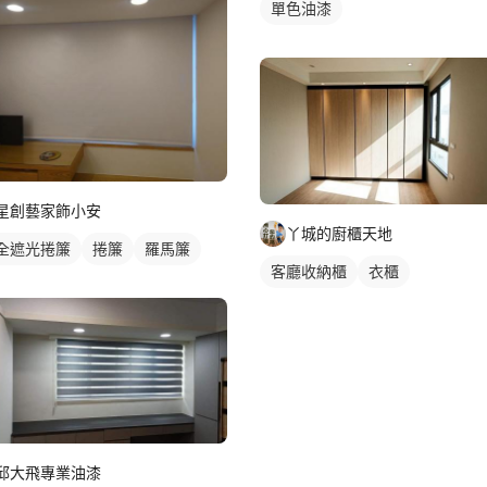
單色油漆
星創藝家飾小安
丫城的廚櫃天地
全遮光捲簾
捲簾
羅馬簾
客廳收納櫃
衣櫃
邱大飛專業油漆