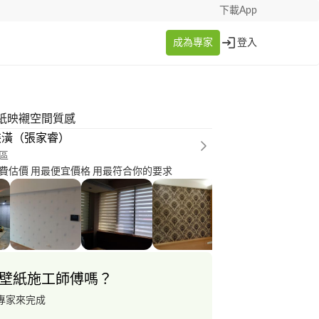
下載App
成為專家
登入
紙映襯空間質感
裝潢（張家睿）
區
費估價 用最便宜價格 用最符合你的要求
壁紙施工師傅嗎？
專家來完成