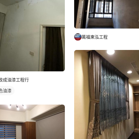
萬福東泓工程
致成油漆工程行
色油漆