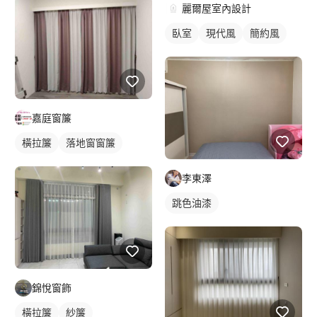
麗爾屋室內設計
臥室
現代風
簡約風
嘉庭窗簾
橫拉簾
落地窗窗簾
李東澤
跳色油漆
錦悅窗飾
橫拉簾
紗簾