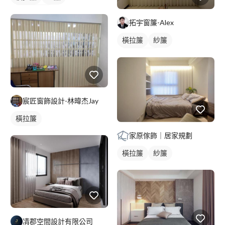
落地窗窗簾
拓宇窗簾-Alex
橫拉簾
紗簾
落地窗窗簾
宸匠窗飾設計-林暐杰Jay
橫拉簾
家原傢飾｜居家規劃
橫拉簾
紗簾
凊郡空間設計有限公司