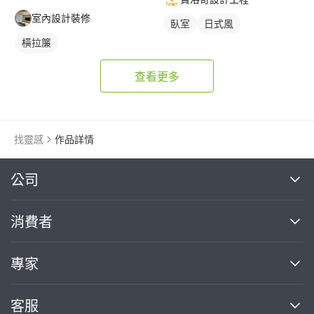
室內設計裝修
臥室
日式風
橫拉簾
查看更多
找靈感
作品詳情
繼續完成
公司
關於我們
消費者
找專家(0)
買服務(0)
媒體報導
買服務
專家
部落格
如何使用PRO360
加入我們
案件中心
客服
熱門服務