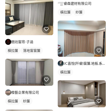
睿森建材有限公司
橫拉簾
紗簾
落地窗窗簾
閤坊窗帘-子涵
橫拉簾
落地窗窗簾
JC喜悅(阡睿)窗簾.地板.系統櫃.隔熱紙joy curta
橫拉簾
橙藝企業有限公司
橫拉簾
紗簾
落地窗窗簾