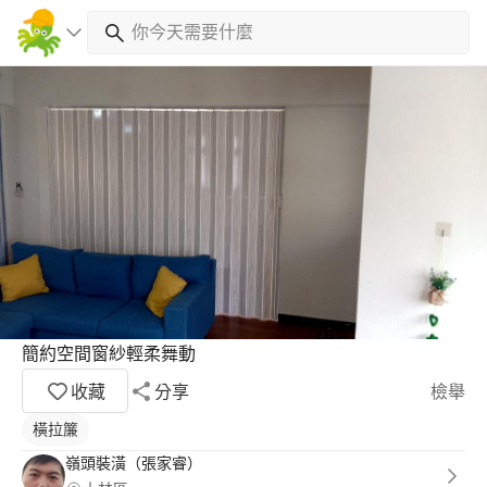
簡約空間窗紗輕柔舞動
收藏
分享
檢舉
橫拉簾
嶺頭裝潢（張家睿）