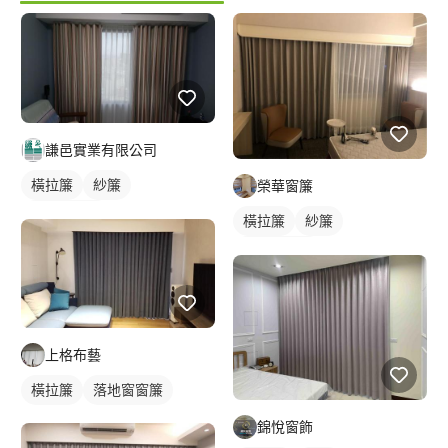
謙邑實業有限公司
橫拉簾
紗簾
榮華窗簾
落地窗窗簾
橫拉簾
紗簾
落地窗窗簾
上格布藝
橫拉簾
落地窗窗簾
錦悅窗飾