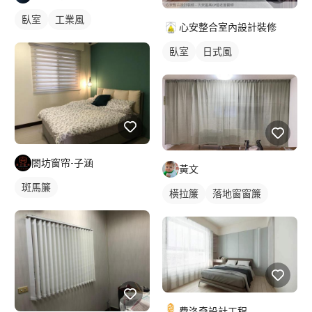
臥室
工業風
心安整合室內設計裝修
臥室
日式風
閤坊窗帘-子涵
黃文
斑馬簾
橫拉簾
落地窗窗簾
費洛奇設計工程