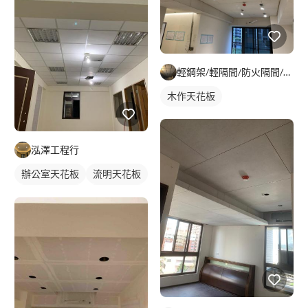
輕鋼架/輕隔間/防火隔間/造型天花/自工價廉
木作天花板
泓澤工程行
辦公室天花板
流明天花板
輕鋼架天花板
明架天花板