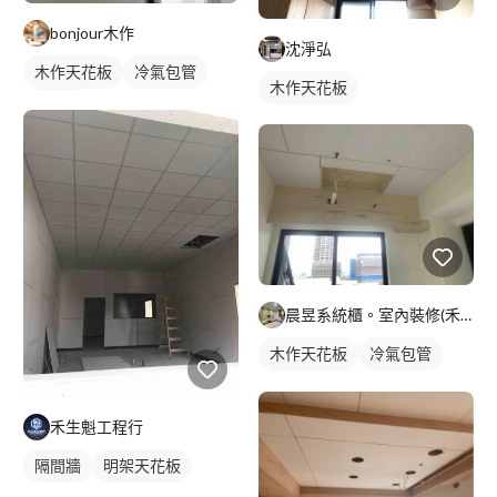
bonjour木作
沈淨弘
木作天花板
冷氣包管
木作天花板
冷氣盒
晨昱系統櫃。室內裝修(禾旭）
木作天花板
冷氣包管
冷氣盒
禾生魁工程行
隔間牆
明架天花板