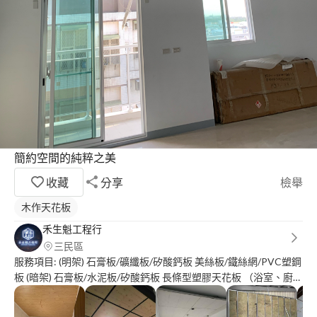
簡約空間的純粹之美
收藏
分享
檢舉
木作天花板
禾生魁工程行
三民區
服務項目: (明架) 石膏板/礦纖板/矽酸鈣板 美絲板/鐵絲網/PVC塑鋼
板 (暗架) 石膏板/水泥板/矽酸鈣板 長條型塑膠天花板 （浴室、廚房
專用） (輕隔間) 石膏板/水泥板/矽酸鈣板/仿清水模板 (金屬系列天
花板) 卡麗板/企口板 (鐵製，鋁製) 方塊鋁板/鋁障板/鋁格柵