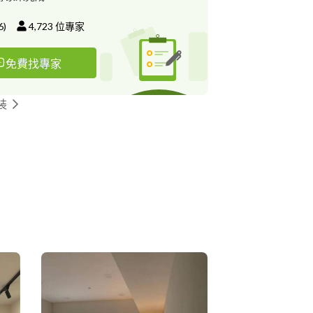
6
)
4,723
位專家
免費找專家
裝