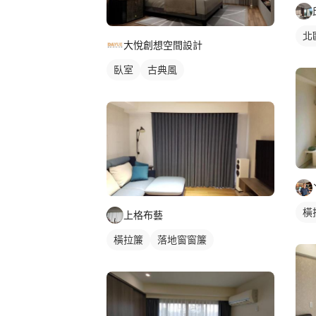
北
大悅創想空間設計
臥室
古典風
橫
上格布藝
橫拉簾
落地窗窗簾