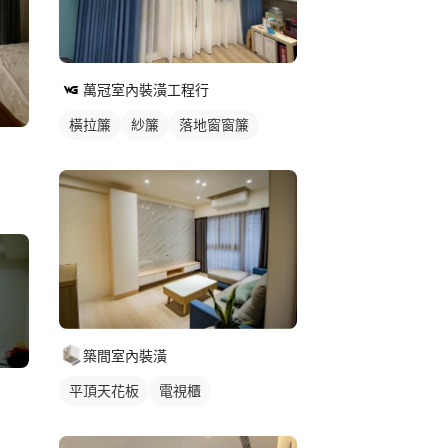
萬冠室內裝潢工程行
橫拉簾
紗簾
落地窗窗簾
築間室內裝潢
平頂天花板
電視櫃