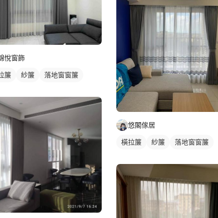
錦悅窗飾
拉簾
紗簾
落地窗窗簾
悠閣傢居
橫拉簾
紗簾
落地窗窗簾