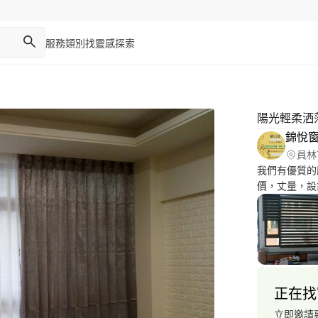
服務類別
找靈感
探索
陽光輕柔洒
錦悅
員林
我們有優質的
價，丈量，設
電預約訂製，小*
正在找
立即邀請