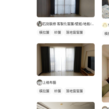
石刻裝修 客製化窗簾/壁紙/地板/系統櫃
橫拉簾
紗簾
落地窗窗簾
橫
上格布藝
橫拉簾
紗簾
落地窗窗簾