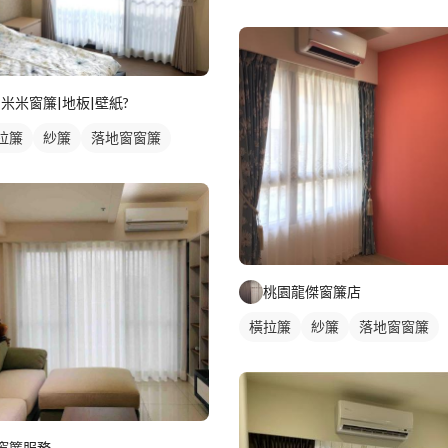
?米米窗簾|地板|壁紙?
拉簾
紗簾
落地窗窗簾
桃園龍傑窗簾店
橫拉簾
紗簾
落地窗窗簾
窗簾服務