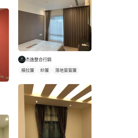
杰逸整合行銷
橫拉簾
紗簾
落地窗窗簾