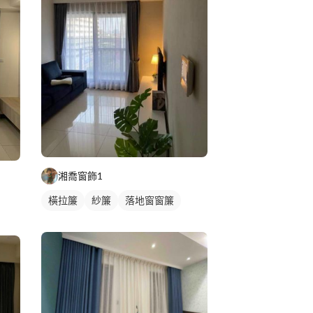
湘喬窗飾1
橫拉簾
紗簾
落地窗窗簾