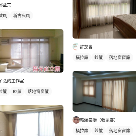
邱益宗
歐風
新古典風
許芝睿
橫拉簾
紗簾
落地窗窗簾
ㄚ弘的工作室
拉簾
紗簾
落地窗窗簾
嶺頭裝潢（張家睿）
橫拉簾
紗簾
落地窗窗簾