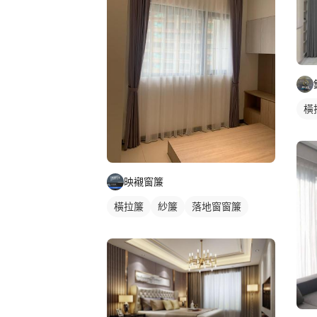
橫
映襯窗簾
橫拉簾
紗簾
落地窗窗簾